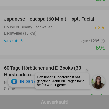
favorite_border
Japanese Headspa (60 Min.) + opt. Facial
47%
House of Beauty Eschweiler
9.6
star
Eschweiler (10 km)
Verkauft: 6
129€
Regulär
69€
favorite_border
60 Tage Hörbücher und E-Books (30
Hörstunden)
close
IN DER APP ÖFFNEN
Nextory Germany
Online
Gratis
Verkauft: 957
Ausverkauft!
favorite_border