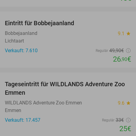
favorite_border
Eintritt für Bobbejaanland
46%
Bobbejaanland
9.1
star
Lichtaart
Verkauft: 7.610
49
,90
€
Regulär
26
€
,90
favorite_border
Tageseintritt für WILDLANDS Adventure Zoo
24%
Emmen
WILDLANDS Adventure Zoo Emmen
9.6
star
Emmen
Verkauft: 17.457
33€
Regulär
25€