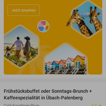
Jetzt ansehen
favorite_border
Frühstücksbuffet oder Sonntags-Brunch +
35%
Kaffeespezialität in Übach-Palenberg
Café Konditorei Plum
9.5
star