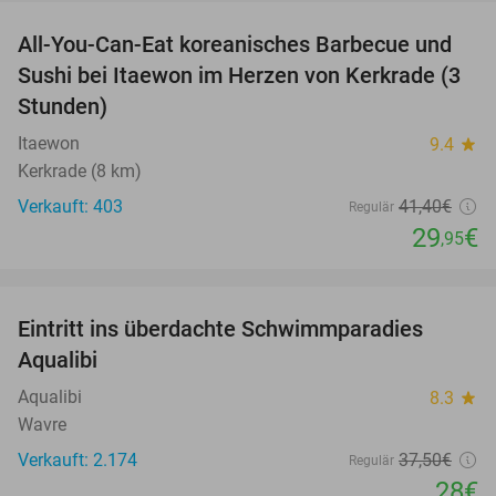
All-You-Can-Eat koreanisches Barbecue und
28%
Sushi bei Itaewon im Herzen von Kerkrade (3
Stunden)
Itaewon
9.4
star
Kerkrade (8 km)
Verkauft: 403
41
,40
€
Regulär
29
€
,95
favorite_border
Eintritt ins überdachte Schwimmparadies
25%
Aqualibi
Aqualibi
8.3
star
Wavre
Verkauft: 2.174
37
,50
€
Regulär
28€