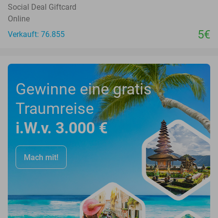
Social Deal Giftcard
Online
5€
Verkauft: 76.855
Gewinne eine gratis
Traumreise
i.W.v. 3.000 €
Mach mit!