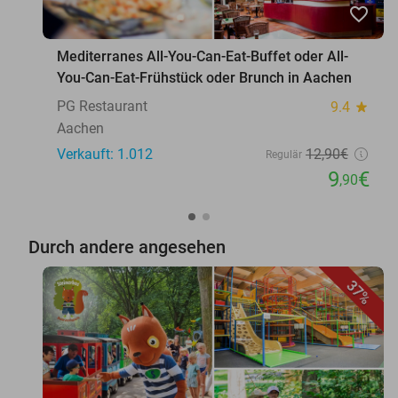
favorite_border
Mediterranes All-You-Can-Eat-Buffet oder All-
You-Can-Eat-Frühstück oder Brunch in Aachen
PG Restaurant
9.4
star
Aachen
Verkauft: 1.012
12
,90
€
Regulär
9
€
,90
Durch andere angesehen
37%