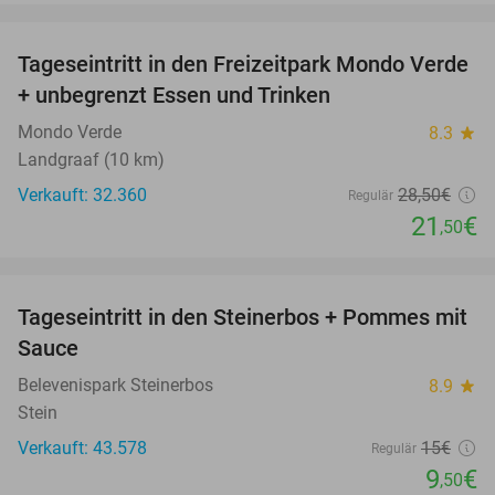
favorite_border
Tageseintritt in den Freizeitpark Mondo Verde
25%
+ unbegrenzt Essen und Trinken
Mondo Verde
8.3
star
Landgraaf (10 km)
Verkauft: 32.360
28
,50
€
Regulär
21
€
,50
favorite_border
Tageseintritt in den Steinerbos + Pommes mit
37%
Sauce
Belevenispark Steinerbos
8.9
star
Stein
Verkauft: 43.578
15€
Regulär
9
€
,50