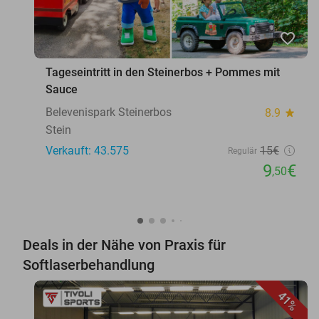
favorite_border
Tageseintritt in den Steinerbos + Pommes mit
Sauce
Belevenispark Steinerbos
8.9
star
Stein
Verkauft: 43.575
15€
Regulär
9
€
,50
Deals in der Nähe von Praxis für
Softlaserbehandlung
41%