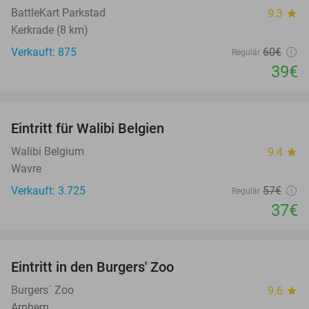
BattleKart Parkstad
9.3
star
Kerkrade (8 km)
Verkauft: 875
60€
Regulär
39€
favorite_border
Eintritt für Walibi Belgien
35%
Walibi Belgium
9.4
star
Wavre
Verkauft: 3.725
57€
Regulär
37€
favorite_border
Eintritt in den Burgers' Zoo
18%
Burgers´ Zoo
9.6
star
Arnhem