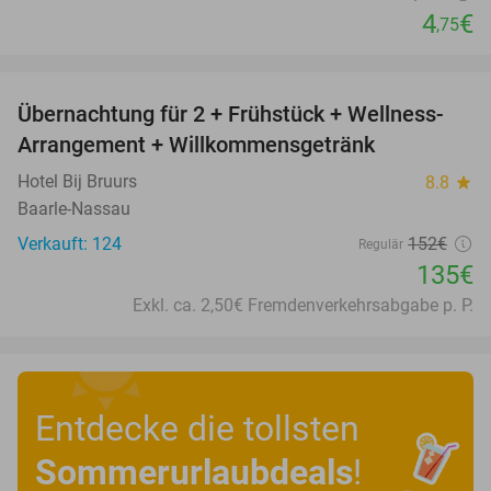
4
€
,75
favorite_border
Übernachtung für 2 + Frühstück + Wellness-
11%
Arrangement + Willkommensgetränk
Hotel Bij Bruurs
8.8
star
Baarle-Nassau
Verkauft: 124
152€
Regulär
135€
Exkl. ca. 2,50€ Fremdenverkehrsabgabe p. P.
Entdecke die tollsten
Sommerurlaubdeals
!