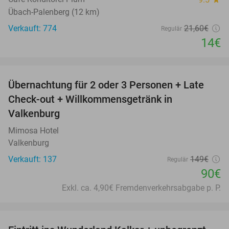
Übach-Palenberg (12 km)
Verkauft: 774
21
,60
€
Regulär
14€
favorite_border
Übernachtung für 2 oder 3 Personen + Late
40%
Check-out + Willkommensgetränk in
Valkenburg
Mimosa Hotel
Valkenburg
Verkauft: 137
149€
Regulär
90€
Exkl. ca. 4,90€ Fremdenverkehrsabgabe p. P.
favorite_border