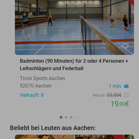
favorite_border
Badminton (90 Minuten) für 2 oder 4 Personen +
Leihschlägern und Federball
Tivoli Sports Aachen
52070 Aachen
1 min.
directions_car
Verkauft: 8
33
,50
€
Regulär
19
€
,90
Beliebt bei Leuten aus Aachen: