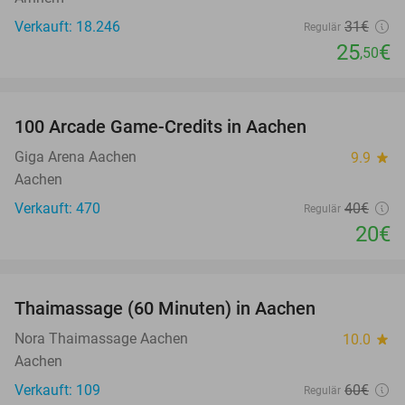
Verkauft: 18.246
31€
Regulär
25
€
,50
favorite_border
100 Arcade Game-Credits in Aachen
50%
Giga Arena Aachen
9.9
star
Aachen
Verkauft: 470
40€
Regulär
20€
favorite_border
Thaimassage (60 Minuten) in Aachen
30%
Nora Thaimassage Aachen
10.0
star
Aachen
Verkauft: 109
60€
Regulär