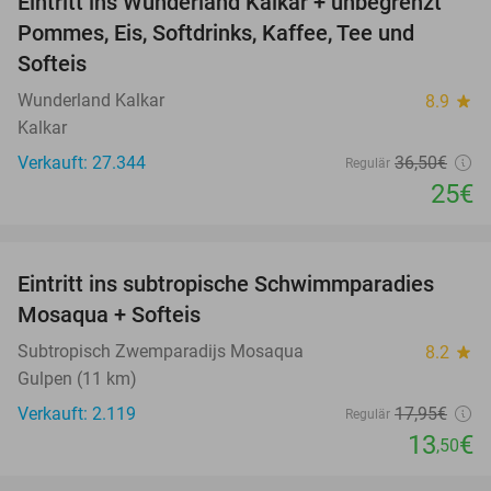
Eintritt ins Wunderland Kalkar + unbegrenzt
32%
Pommes, Eis, Softdrinks, Kaffee, Tee und
Softeis
Wunderland Kalkar
8.9
star
Kalkar
Verkauft: 27.344
36
,50
€
Regulär
25€
favorite_border
Eintritt ins subtropische Schwimmparadies
25%
Mosaqua + Softeis
Subtropisch Zwemparadijs Mosaqua
8.2
star
Gulpen (11 km)
Verkauft: 2.119
17
,95
€
Regulär
13
€
,50
favorite_border