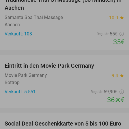
36%
Aachen
Samanta Spa Thai Massage
10.0
star
Aachen
Verkauft: 108
55€
Regulär
35€
favorite_border
Eintritt in den Movie Park Germany
38%
Movie Park Germany
9.4
star
Bottrop
Verkauft: 5.551
59
,90
€
Regulär
36
€
,90
favorite_border
Social Deal Geschenkkarte von 5 bis 100 Euro