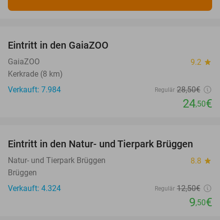
favorite_border
Eintritt in den GaiaZOO
14%
GaiaZOO
9.2
star
Kerkrade (8 km)
Verkauft: 7.984
28
,50
€
Regulär
24
€
,50
favorite_border
Eintritt in den Natur- und Tierpark Brüggen
24%
Natur- und Tierpark Brüggen
8.8
star
Brüggen
Verkauft: 4.324
12
,50
€
Regulär
9
€
,50
favorite_border