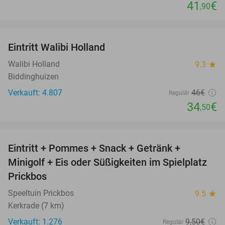
41
€
,90
favorite_border
Eintritt Walibi Holland
25%
Walibi Holland
9.3
star
Biddinghuizen
Verkauft: 4.807
46€
Regulär
34
€
,50
favorite_border
Eintritt + Pommes + Snack + Getränk +
50%
Minigolf + Eis oder Süßigkeiten im Spielplatz
Prickbos
Speeltuin Prickbos
9.5
star
Kerkrade (7 km)
Verkauft: 1.276
9
,50
€
Regulär