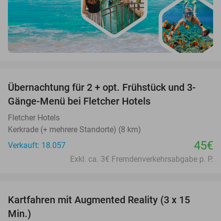
favorite_border
Übernachtung für 2 + opt. Frühstück und 3-
Gänge-Menü bei Fletcher Hotels
Fletcher Hotels
Kerkrade (+ mehrere Standorte) (8 km)
45€
Verkauft: 18.057
Exkl. ca. 3€ Fremdenverkehrsabgabe p. P.
favorite_border
Kartfahren mit Augmented Reality (3 x 15
35%
Min.)