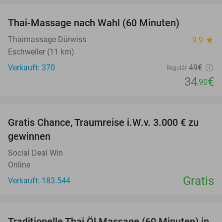
Thai-Massage nach Wahl (60 Minuten)
29%
Thaimassage Dürwiss
9.9
star
Eschweiler (11 km)
Verkauft: 370
49€
Regulär
34
€
,90
favorite_border
Gratis Chance, Traumreise i.W.v. 3.000 € zu
gewinnen
Social Deal Win
Online
Gratis
Verkauft: 183.544
favorite_border
Traditionelle Thai Öl Massage (60 Minuten) in