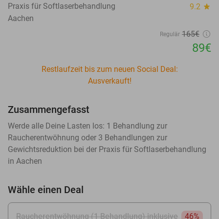
Praxis für Softlaserbehandlung
9.2
star
Aachen
165€
Regulär
89€
Restlaufzeit bis zum neuen Social Deal:
Ausverkauft!
Zusammengefasst
Werde alle Deine Lasten los: 1 Behandlung zur
Raucherentwöhnung oder 3 Behandlungen zur
Gewichtsreduktion bei der Praxis für Softlaserbehandlung
in Aachen
Wähle einen Deal
Raucherentwöhnung (1 Behandlung) inklusive
46%