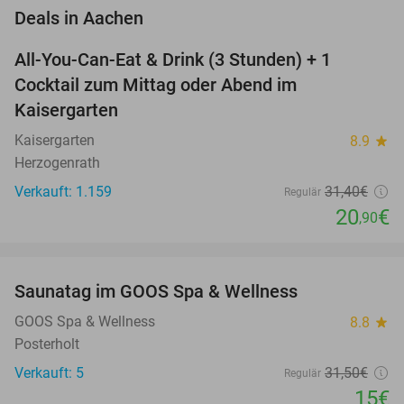
favorite_border
Deals in Aachen
All-You-Can-Eat & Drink (3 Stunden) + 1
33%
Cocktail zum Mittag oder Abend im
Kaisergarten
Kaisergarten
8.9
star
Herzogenrath
Verkauft: 1.159
31
,40
€
Regulär
20
€
,90
favorite_border
Saunatag im GOOS Spa & Wellness
52%
NEW
TODAY
GOOS Spa & Wellness
8.8
star
Posterholt
Verkauft: 5
31
,50
€
Regulär
15€