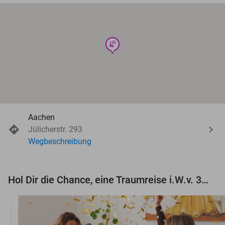
wellness
Aachen
Jülicherstr. 293
Wegbeschreibung
Hol Dir die Chance, eine Traumreise i.W.v. 3.000 € zu gewinnen!