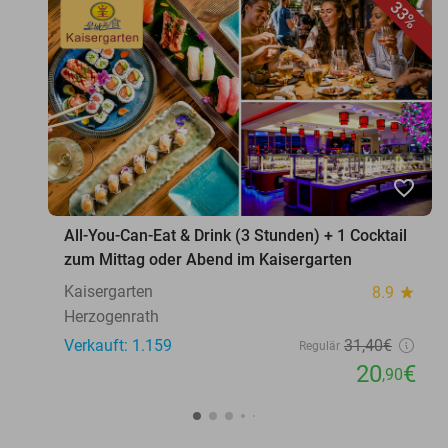
33%
favorite_border
All-You-Can-Eat & Drink (3 Stunden) + 1 Cocktail
zum Mittag oder Abend im Kaisergarten
Kaisergarten
8.9
star
Herzogenrath
Verkauft: 1.159
31
,40
€
Regulär
20
€
,90