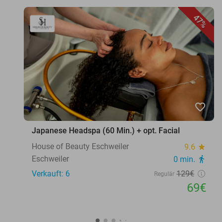
47%
favorite_border
Japanese Headspa (60 Min.) + opt. Facial
House of Beauty Eschweiler
9.6
star
Eschweiler
0 min.
directions_walk
Verkauft: 6
129€
Regulär
69€