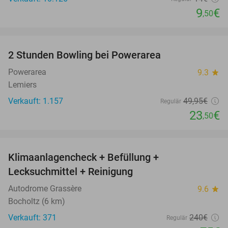
9
€
,50
favorite_border
2 Stunden Bowling bei Powerarea
53%
Powerarea
9.3
star
Lemiers
Verkauft: 1.157
49
,95
€
Regulär
23
€
,50
favorite_border
Klimaanlagencheck + Befüllung +
69%
Lecksuchmittel + Reinigung
Autodrome Grassère
9.6
star
Bocholtz (6 km)
Verkauft: 371
240€
Regulär