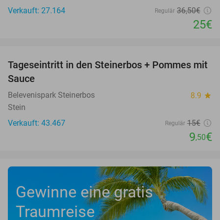
Verkauft: 27.164
36
,50
€
Regulär
25€
favorite_border
Tageseintritt in den Steinerbos + Pommes mit
37%
Sauce
Belevenispark Steinerbos
8.9
star
Stein
Verkauft: 43.467
15€
Regulär
9
€
,50
Gewinne eine gratis
Traumreise