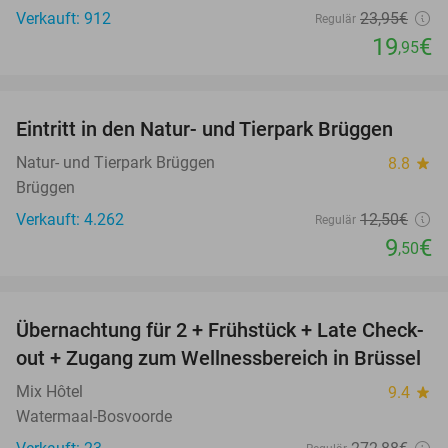
Verkauft: 912
23
,95
€
Regulär
19
€
,95
favorite_border
Eintritt in den Natur- und Tierpark Brüggen
24%
Natur- und Tierpark Brüggen
8.8
star
Brüggen
Verkauft: 4.262
12
,50
€
Regulär
9
€
,50
favorite_border
Übernachtung für 2 + Frühstück + Late Check-
26%
out + Zugang zum Wellnessbereich in Brüssel
Mix Hôtel
9.4
star
Watermaal-Bosvoorde