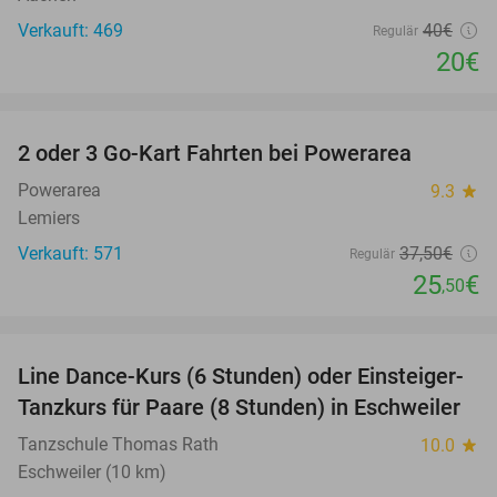
Verkauft: 469
40€
Regulär
20€
favorite_border
2 oder 3 Go-Kart Fahrten bei Powerarea
32%
Powerarea
9.3
star
Lemiers
Verkauft: 571
37
,50
€
Regulär
25
€
,50
favorite_border
Line Dance-Kurs (6 Stunden) oder Einsteiger-
57%
Tanzkurs für Paare (8 Stunden) in Eschweiler
Tanzschule Thomas Rath
10.0
star
Eschweiler (10 km)