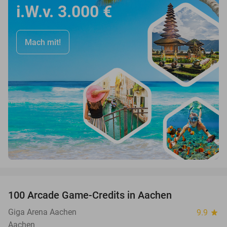
i.W.v. 3.000 €
Mach mit!
favorite_border
100 Arcade Game-Credits in Aachen
50%
Giga Arena Aachen
9.9
star
Aachen