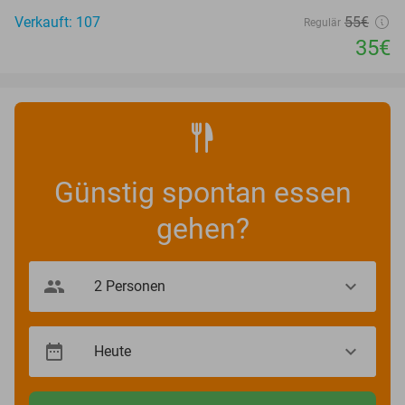
Verkauft: 107
55€
Regulär
35€
Günstig spontan essen
gehen?