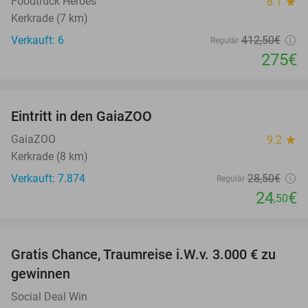
Foodtruck Heroes
8.1
star
Kerkrade (7 km)
Verkauft: 6
412
,50
€
Regulär
275€
favorite_border
Eintritt in den GaiaZOO
14%
GaiaZOO
9.2
star
Kerkrade (8 km)
Verkauft: 7.874
28
,50
€
Regulär
24
€
,50
favorite_border
Gratis Chance, Traumreise i.W.v. 3.000 € zu
gewinnen
Social Deal Win