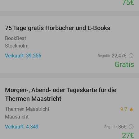
75€
favorite_border
100%
75 Tage gratis Hörbücher und E-Books
BookBeat
Stockholm
Verkauft: 39.256
22
,47
€
Regulär
Gratis
favorite_border
Morgen-, Abend- oder Tageskarte für die
25%
Thermen Maastricht
Thermen Maastricht
9.7
star
Maastricht
Verkauft: 4.349
36€
Regulär
27€