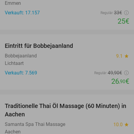
Emmen
Verkauft: 17.157
33€
Regulär
25€
favorite_border
Eintritt für Bobbejaanland
46%
Bobbejaanland
9.1
star
Lichtaart
Verkauft: 7.569
49
,90
€
Regulär
26
€
,90
favorite_border
Traditionelle Thai Öl Massage (60 Minuten) in
36%
Aachen
Samanta Spa Thai Massage
10.0
star
Aachen