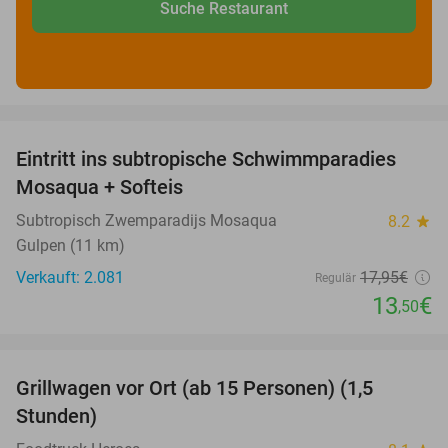
Suche Restaurant
favorite_border
Eintritt ins subtropische Schwimmparadies
25%
Mosaqua + Softeis
Subtropisch Zwemparadijs Mosaqua
8.2
star
Gulpen (11 km)
Verkauft: 2.081
17
,95
€
Regulär
13
€
,50
favorite_border
Grillwagen vor Ort (ab 15 Personen) (1,5
33%
Stunden)