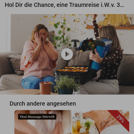
Hol Dir die Chance, eine Traumreise i.W.v. 3.000 € zu gewinnen!
play_circle
Durch andere angesehen
29%