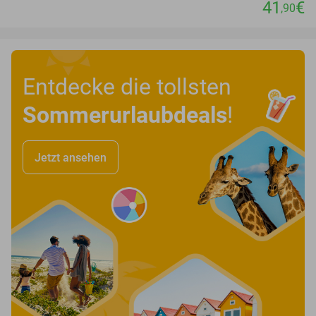
41
€
,90
Entdecke die tollsten
Sommerurlaubdeals
!
Jetzt ansehen