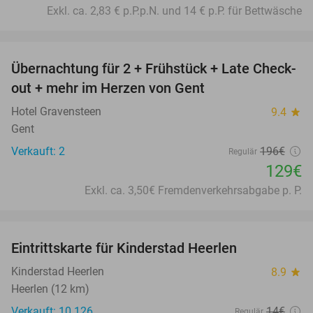
Exkl. ca. 2,83 € p.P.p.N. und 14 € p.P. für Bettwäsche
favorite_border
Übernachtung für 2 + Frühstück + Late Check-
34%
out + mehr im Herzen von Gent
Hotel Gravensteen
9.4
star
Gent
Verkauft: 2
196€
Regulär
129€
Exkl. ca. 3,50€ Fremdenverkehrsabgabe p. P.
favorite_border
Eintrittskarte für Kinderstad Heerlen
32%
Kinderstad Heerlen
8.9
star
Heerlen (12 km)
Verkauft: 10.126
14€
Regulär