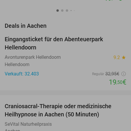
favorite_border
Deals in Aachen
Eingangsticket für den Abenteuerpark
41%
Hellendoorn
Avonturenpark Hellendoorn
9.2
star
Hellendoorn
Verkauft: 32.403
32
,95
€
Regulär
19
€
,50
favorite_border
Craniosacral-Therapie oder medizinische
34%
NEW
Heilhypnose in Aachen (50 Minuten)
TODAY
SeVital Naturheilpraxis