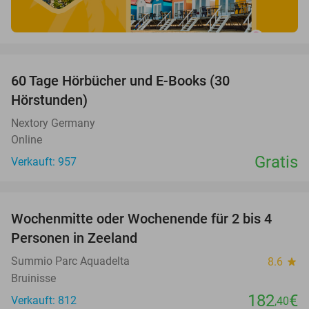
favorite_border
60 Tage Hörbücher und E-Books (30
Hörstunden)
Nextory Germany
Online
Gratis
Verkauft: 957
favorite_border
Wochenmitte oder Wochenende für 2 bis 4
Personen in Zeeland
Summio Parc Aquadelta
8.6
star
Bruinisse
182
€
Verkauft: 812
,40