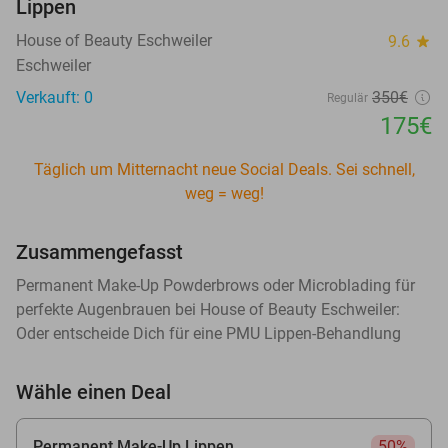
Lippen
House of Beauty Eschweiler
9.6
star
Eschweiler
Verkauft: 0
350€
Regulär
175€
Täglich um Mitternacht neue Social Deals. Sei schnell,
weg = weg!
Zusammengefasst
Permanent Make-Up Powderbrows oder Microblading für
perfekte Augenbrauen bei House of Beauty Eschweiler:
Oder entscheide Dich für eine PMU Lippen-Behandlung
Wähle einen Deal
Permanent Make-Up Lippen
50%