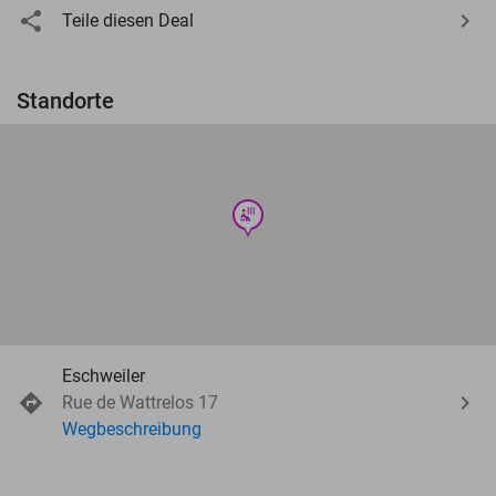
Teile diesen Deal
Standorte
wellness
Eschweiler
Rue de Wattrelos 17
Wegbeschreibung