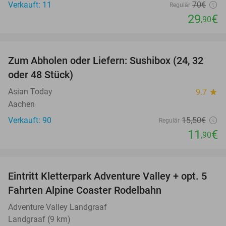
Verkauft: 11
70€
Regulär
29
€
,90
favorite_border
Zum Abholen oder Liefern: Sushibox (24, 32
23%
oder 48 Stück)
Asian Today
9.7
star
Aachen
Verkauft: 90
15
,50
€
Regulär
11
€
,90
favorite_border
Eintritt Kletterpark Adventure Valley + opt. 5
17%
Fahrten Alpine Coaster Rodelbahn
Adventure Valley Landgraaf
Landgraaf (9 km)