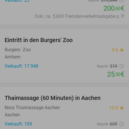
Verkauft: 23
272
,88
€
Regulär
200
€
,60
Exkl. ca. 5,60€ Fremdenverkehrsabgabe p. P.
favorite_border
Eintritt in den Burgers' Zoo
18%
Burgers´ Zoo
9.6
star
Arnhem
Verkauft: 17.948
31€
Regulär
25
€
,50
favorite_border
Thaimassage (60 Minuten) in Aachen
30%
Nora Thaimassage Aachen
10.0
star
Aachen
Verkauft: 109
60€
Regulär