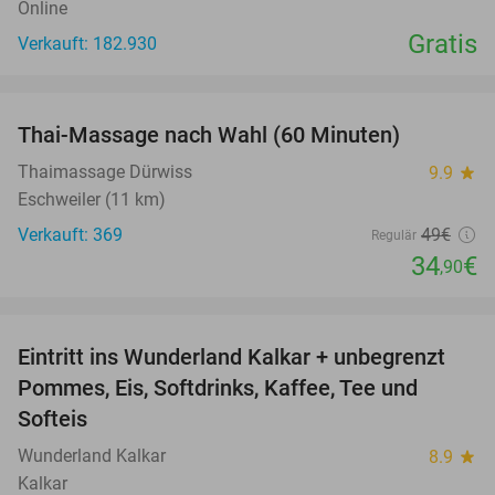
Online
Gratis
Verkauft: 182.930
favorite_border
Thai-Massage nach Wahl (60 Minuten)
29%
Thaimassage Dürwiss
9.9
star
Eschweiler (11 km)
Verkauft: 369
49€
Regulär
34
€
,90
favorite_border
Eintritt ins Wunderland Kalkar + unbegrenzt
32%
Pommes, Eis, Softdrinks, Kaffee, Tee und
Softeis
Wunderland Kalkar
8.9
star
Kalkar