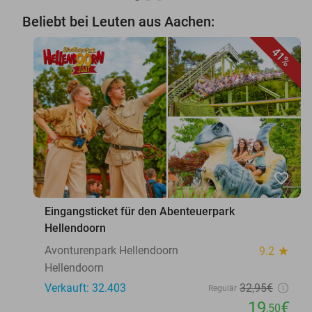
Beliebt bei Leuten aus Aachen:
41%
favorite_border
Eingangsticket für den Abenteuerpark
Hellendoorn
Avonturenpark Hellendoorn
9.2
star
Hellendoorn
Verkauft: 32.403
32
,95
€
Regulär
19
€
,50