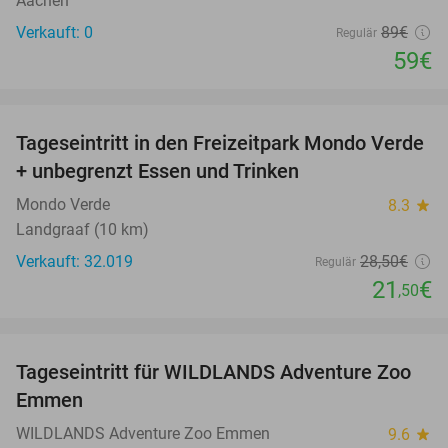
Aachen
Verkauft: 0
89€
Regulär
59€
favorite_border
Tageseintritt in den Freizeitpark Mondo Verde
25%
+ unbegrenzt Essen und Trinken
Mondo Verde
8.3
star
Landgraaf (10 km)
Verkauft: 32.019
28
,50
€
Regulär
21
€
,50
favorite_border
Tageseintritt für WILDLANDS Adventure Zoo
24%
Emmen
WILDLANDS Adventure Zoo Emmen
9.6
star