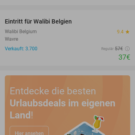
favorite_border
Eintritt für Walibi Belgien
35%
Walibi Belgium
9.4
star
Wavre
Verkauft: 3.700
57€
Regulär
37€
Entdecke die besten
Urlaubsdeals im eigenen
Land
!
Hier ansehen