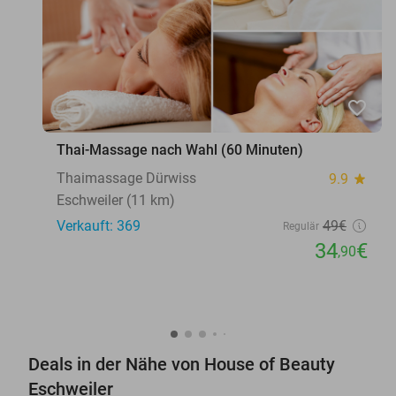
favorite_border
Thai-Massage nach Wahl (60 Minuten)
Thaimassage Dürwiss
9.9
star
Eschweiler (11 km)
Verkauft: 369
49€
Regulär
34
€
,90
Deals in der Nähe von House of Beauty
Eschweiler