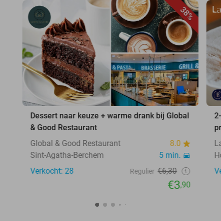
38%
Dessert naar keuze + warme drank bij Global
2
& Good Restaurant
p
Global & Good Restaurant
8.0
L
Sint-Agatha-Berchem
5 min.
H
Verkocht: 28
€6,30
V
Regulier
€3
,90