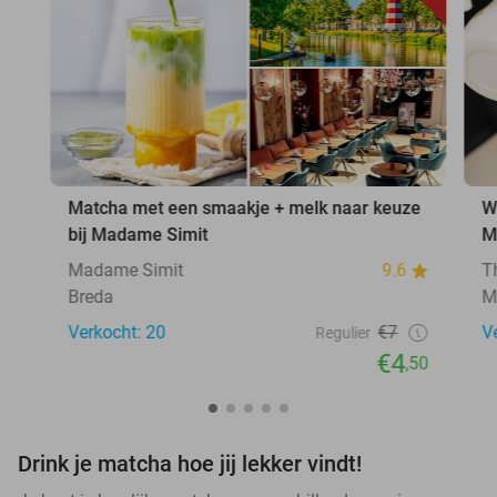
Matcha met een smaakje + melk naar keuze
W
bij Madame Simit
M
Madame Simit
9.6
T
Breda
M
Verkocht: 20
€7
V
Regulier
€4
,50
Drink je matcha hoe jij lekker vindt!