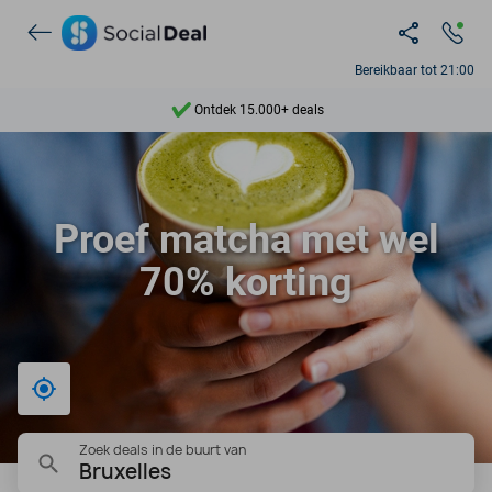
Bereikbaar tot 21:00
Ontdek 15.000+ deals
7 dagen per week beschikbaar
10+ miljoen leden
Proef matcha met wel
9,4
70% korting
Ontdek 15.000+ deals
Bij mij in de buurt
Zoek deals in de buurt van
Bruxelles