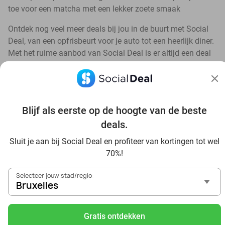
toe voor een matcha met een lekker zoete smaak
Ontdek nog veel meer deals bij jou in de buurt met Social
Deal, van een opfrisbeurt voor je auto tot een heerlijk diner.
Met het ruime aanbod van Social Deal is er altijd een deal
in de buurt die bij je past. 💙
Blijf als eerste op de hoogte van de beste
deals.
Bekijk nog meer topdeals in jouw omgeving
Sluit je aan bij Social Deal en profiteer van kortingen tot wel
70%!
Selecteer jouw stad/regio:
Bruxelles
Gratis ontdekken