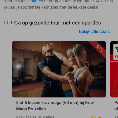
voor een lesje
pilates
of yoga en test je lenigheid. ⛳🧘 Laat
je van je sportiefste kant zien met de leukste deals!
Ga op gezonde tour met een sportles
🧘🏻‍♀️
Bekijk alle deals
61%
3 of 6 lessen krav maga (60 min) bij Krav
P
Maga Bruxelles
o
Krav Maga Bruxelles
9.4
Y