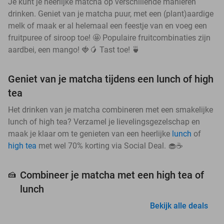
Je kunt je heerlijke matcha op verschillende manieren
drinken. Geniet van je matcha puur, met een (plant)aardige
melk of maak er al helemaal een feestje van en voeg een
fruitpuree of siroop toe! 🤩 Populaire fruitcombinaties zijn
aardbei, een mango! 🍓🥭 Tast toe! 🍵
Geniet van je matcha tijdens een lunch of high
tea
Het drinken van je matcha combineren met een smakelijke
lunch of high tea? Verzamel je lievelingsgezelschap en
maak je klaar om te genieten van een heerlijke
lunch
of
high tea
met wel 70% korting via Social Deal. 🧁☕
Combineer je matcha met een high tea of
🍰
lunch
Bekijk alle deals