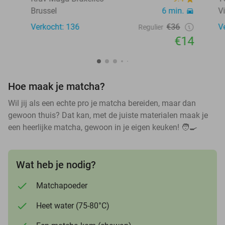
Brussel
6 min.
V
Verkocht: 136
€36
V
Regulier
€14
Hoe maak je matcha?
Wil jij als een echte pro je matcha bereiden, maar dan
gewoon thuis? Dat kan, met de juiste materialen maak je
een heerlijke matcha, gewoon in je eigen keuken! 🧑🍳
Wat heb je nodig?
Matchapoeder
Heet water (75-80°C)