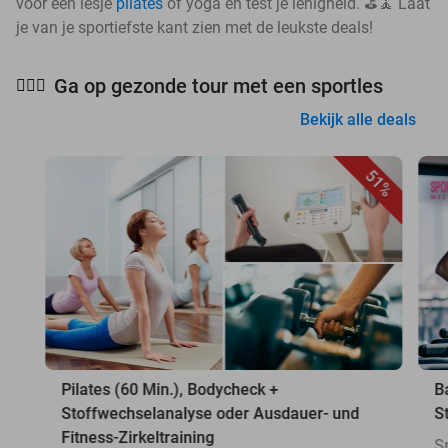
voor een lesje
pilates
of yoga en test je lenigheid. ⛳🧘 Laat
je van je sportiefste kant zien met de leukste deals!
Ga op gezonde tour met een sportles
🧘🏻‍♀️
Bekijk alle deals
51%
Pilates (60 Min.), Bodycheck +
B
Stoffwechselanalyse oder Ausdauer- und
S
Fitness-Zirkeltraining
S