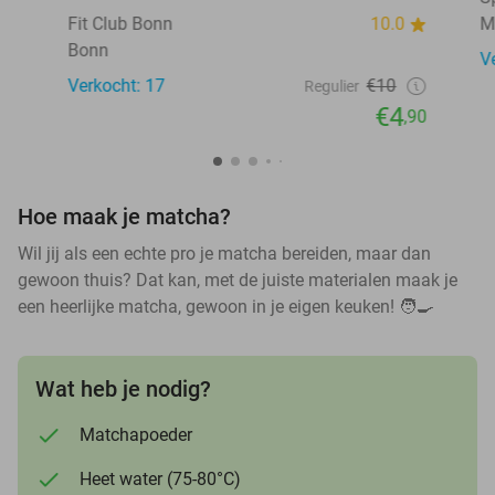
Fit Club Bonn
10.0
M
Bonn
V
Verkocht: 17
€10
Regulier
€4
,90
Hoe maak je matcha?
Wil jij als een echte pro je matcha bereiden, maar dan
gewoon thuis? Dat kan, met de juiste materialen maak je
een heerlijke matcha, gewoon in je eigen keuken! 🧑🍳
Wat heb je nodig?
Matchapoeder
Heet water (75-80°C)