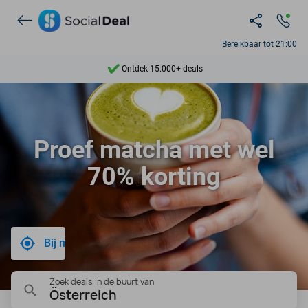
Bereikbaar tot 21:00
Ontdek 15.000+ deals
7 dagen per week beschikbaar
10+ miljoen leden
Proef matcha met wel
9,4
70% korting
Ontdek 15.000+ deals
Bij mij in de buurt
Zoek deals in de buurt van
Österreich