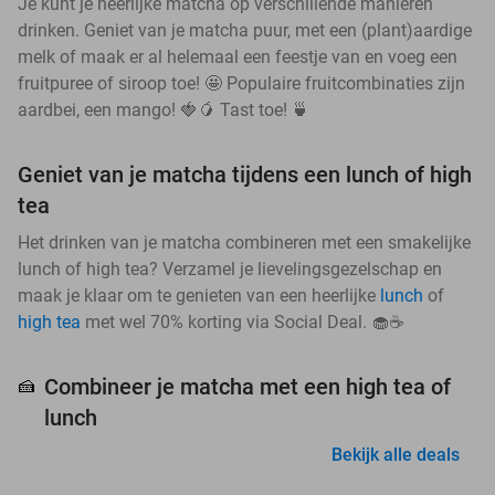
Je kunt je heerlijke matcha op verschillende manieren
drinken. Geniet van je matcha puur, met een (plant)aardige
melk of maak er al helemaal een feestje van en voeg een
fruitpuree of siroop toe! 🤩 Populaire fruitcombinaties zijn
aardbei, een mango! 🍓🥭 Tast toe! 🍵
Geniet van je matcha tijdens een lunch of high
tea
Het drinken van je matcha combineren met een smakelijke
lunch of high tea? Verzamel je lievelingsgezelschap en
maak je klaar om te genieten van een heerlijke
lunch
of
high tea
met wel 70% korting via Social Deal. 🧁☕
Combineer je matcha met een high tea of
🍰
lunch
Bekijk alle deals