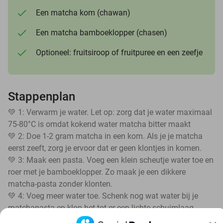
Een matcha kom (chawan)
Een matcha bamboeklopper (chasen)
Optioneel: fruitsiroop of fruitpuree en een zeefje
Stappenplan
💚 1: Verwarm je water. Let op: zorg dat je water maximaal
75-80°C is omdat kokend water matcha bitter maakt
💚 2: Doe 1-2 gram matcha in een kom. Als je je matcha
eerst zeeft, zorg je ervoor dat er geen klontjes in komen.
💚 3: Maak een pasta. Voeg een klein scheutje water toe en
roer met je bamboeklopper. Zo maak je een dikkere
matcha-pasta zonder klonten.
💚 4: Voeg meer water toe. Schenk nog wat water bij je
matchapasta en klop het tot er een lichte schuimlaag
ontstaat.