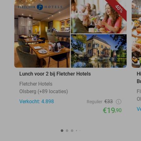
40%
Lunch voor 2 bij Fletcher Hotels
H
B
Fletcher Hotels
Olsberg (+89 locaties)
F
O
Verkocht: 4.898
€33
Regulier
€19
V
,90