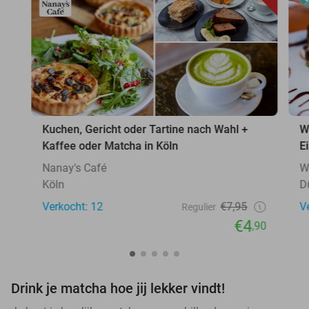
Kuchen, Gericht oder Tartine nach Wahl +
W
Kaffee oder Matcha in Köln
E
Nanay's Café
W
Köln
D
Verkocht: 12
€7,95
V
Regulier
€4
,90
Drink je matcha hoe jij lekker vindt!