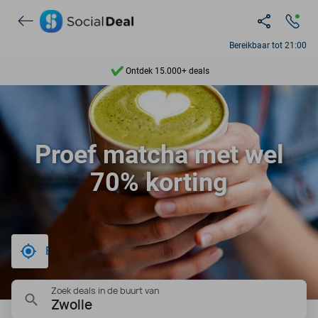
Bereikbaar tot 21:00
Ontdek 15.000+ deals
7 dagen per week beschikbaar
10+ miljoen leden
Proef matcha met wel
9,4
70% korting
Ontdek 15.000+ deals
Bij mij in de buurt
Zoek deals in de buurt van
Zwolle