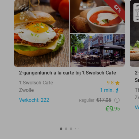
42%
2-gangenlunch à la carte bij 't Swolsch Café
2
S
't Swolsch Café
9.8
Zwolle
1 min.
T
Z
Verkocht: 222
€17,05
Regulier
€9
V
,95