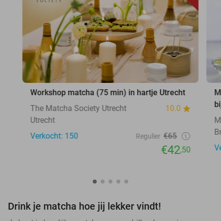
Workshop matcha (75 min) in hartje Utrecht
M
b
The Matcha Society Utrecht
10.0
Utrecht
M
B
Verkocht: 150
€65
Regulier
€42
V
,50
Drink je matcha hoe jij lekker vindt!