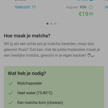
Verkocht: 11
€50
V
Regulier
€19
,50
Hoe maak je matcha?
Wil jij als een echte pro je matcha bereiden, maar dan
gewoon thuis? Dat kan, met de juiste materialen maak je
een heerlijke matcha, gewoon in je eigen keuken! 🧑🍳
Wat heb je nodig?
Matchapoeder
Heet water (75-80°C)
Een matcha kom (chawan)