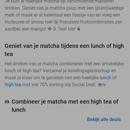
Je kunt je heerlijke matcha op verschillende manieren
drinken. Geniet van je matcha puur, met een (plant)aardige
melk of maak er al helemaal een feestje van en voeg een
fruitpuree of siroop toe! 🤩 Populaire fruitcombinaties zijn
aardbei, een mango! 🍓🥭 Tast toe! 🍵
Geniet van je matcha tijdens een lunch of high
tea
Het drinken van je matcha combineren met een smakelijke
lunch of high tea? Verzamel je lievelingsgezelschap en
maak je klaar om te genieten van een heerlijke
lunch
of
high tea
met wel 70% korting via Social Deal. 🧁☕
Combineer je matcha met een high tea of
🍰
lunch
Bekijk alle deals