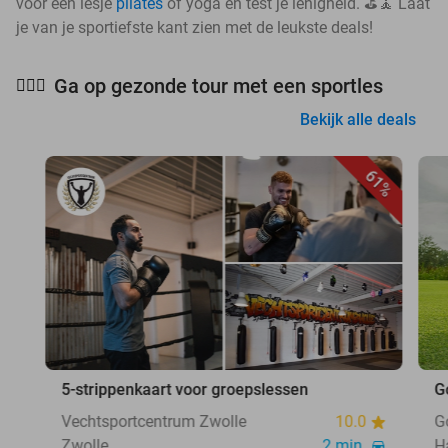
voor een lesje
pilates
of yoga en test je lenigheid. ⛳🧘 Laat
je van je sportiefste kant zien met de leukste deals!
Ga op gezonde tour met een sportles
🧘🏻‍♀️
Bekijk alle deals
61%
5-strippenkaart voor groepslessen
G
Vechtsportcentrum Zwolle
10.0
G
Zwolle
2 min.
H