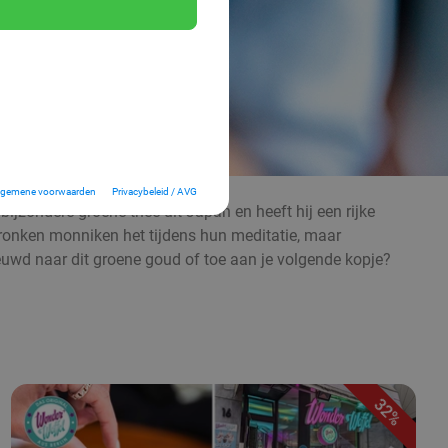
lgemene voorwaarden
Privacybeleid / AVG
ijzondere groene thee uit Japan en heeft hij een rijke
ronken monniken het tijdens hun meditatie, maar
nieuwd naar dit groene goud of toe aan je volgende kopje?
32%