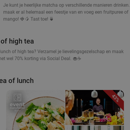
Je kunt je heerlijke matcha op verschillende manieren drinken
maak er al helemaal een feestje van en voeg een fruitpuree of s
mango! 🍓🥭 Tast toe! 🍵
of high tea
lunch of high tea? Verzamel je lievelingsgezelschap en maak
et wel 70% korting via Social Deal. 🧁☕
ea of lunch
43%