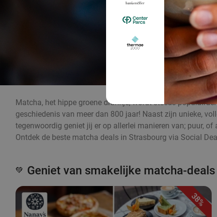
Matcha, het hippe groene drankje, wordt steeds populairder 
geschiedenis van meer dan 800 jaar! Naast zijn unieke, v
tegenwoordig geniet jij er op allerlei manieren van; puur, 
Ontdek de beste matcha deals in Strasbourg via Social Dea
Geniet van smakelijke matcha-deals
💚
38%