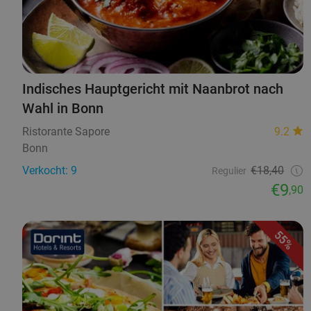
Indisches Hauptgericht mit Naanbrot nach
Wahl in Bonn
Ristorante Sapore
9.2
Bonn
Verkocht: 9
€18,40
Regulier
€9
,90
55%