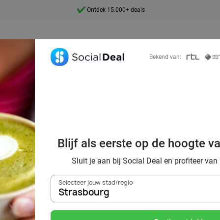
Ontdek 15.000+ deals
7 dagen per week beschikbaar
10+ miljoen leden
Bekend van:
9,4
Ontdek 15.000+ deals
Blijf als eerste op de hoogte v
tcha met wel 70
Sluit je aan bij Social Deal en profiteer van
Selecteer jouw stad/regio:
Strasbourg
Zoek deals in de buurt van
Strasbourg