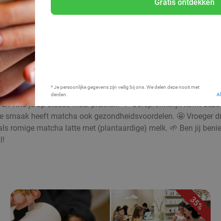
Gratis ontdekken
Bij mij in de buurt
* Je persoonlijke gegevens zijn veilig bij ons. We delen deze nooit met
derden.
A
en vind je op steeds meer plekken. 💚 Oorspronkelijk komt deze b
olle smaak heeft matcha ook gezondheidsvoordelen. 🤩 Vroeger d
of als romige matcha latte met (plantaardige) melk. 🌱 Ben jij be
l!
35%