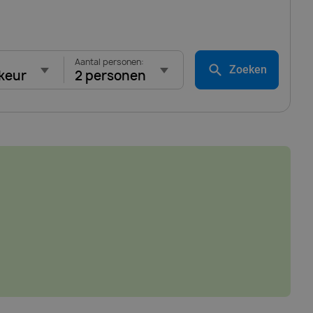
Aantal personen:
Zoeken
keur
2 personen