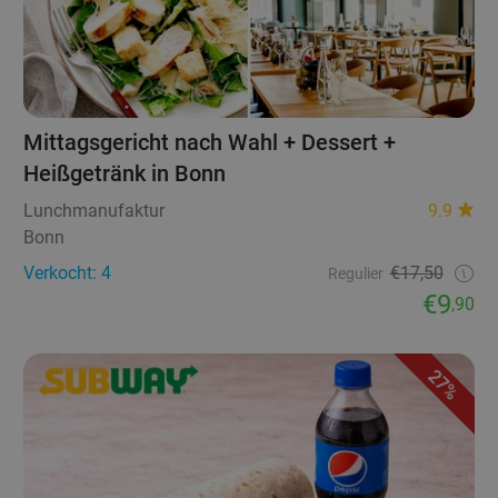
Mittagsgericht nach Wahl + Dessert +
Heißgetränk in Bonn
Lunchmanufaktur
9.9
Bonn
Verkocht: 4
€17,50
Regulier
€9
,90
27%