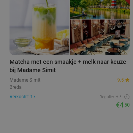
Matcha met een smaakje + melk naar keuze
bij Madame Simit
Madame Simit
9.5
Breda
Verkocht: 17
€7
Regulier
€4
,50