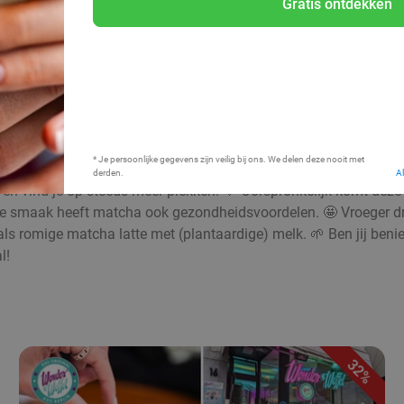
Gratis ontdekken
Bij mij in de buurt
* Je persoonlijke gegevens zijn veilig bij ons. We delen deze nooit met
derden.
A
en vind je op steeds meer plekken. 💚 Oorspronkelijk komt deze b
olle smaak heeft matcha ook gezondheidsvoordelen. 🤩 Vroeger d
of als romige matcha latte met (plantaardige) melk. 🌱 Ben jij be
l!
32%