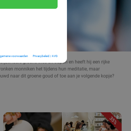
lgemene voorwaarden
Privacybeleid / AVG
ijzondere groene thee uit Japan en heeft hij een rijke
ronken monniken het tijdens hun meditatie, maar
nieuwd naar dit groene goud of toe aan je volgende kopje?
35%