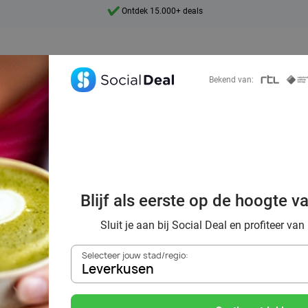
7 dagen per week beschikbaar
10+ miljoen leden
9,4
Bekend van:
Ontdek 15.000+ deals
Blijf als eerste op de hoogte v
tcha met wel 70
Sluit je aan bij Social Deal en profiteer van
Selecteer jouw stad/regio:
Leverkusen
Zoek deals in de buurt van
Leverkusen