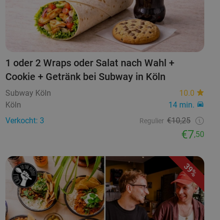
1 oder 2 Wraps oder Salat nach Wahl +
Cookie + Getränk bei Subway in Köln
Subway Köln
10.0
Köln
14 min.
Verkocht: 3
€10,25
Regulier
€7
,50
39%