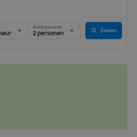
Aantal personen:
Zoeken
keur
2 personen