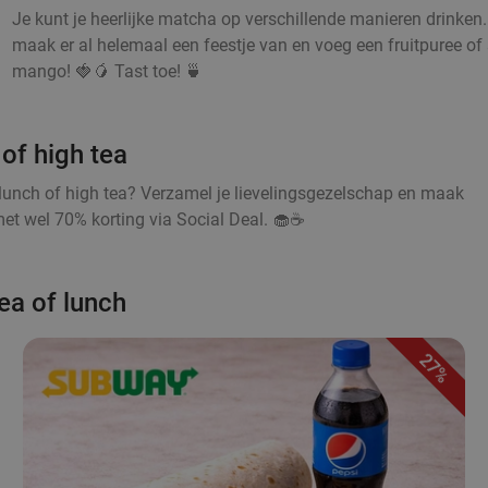
Je kunt je heerlijke matcha op verschillende manieren drinken
maak er al helemaal een feestje van en voeg een fruitpuree of s
mango! 🍓🥭 Tast toe! 🍵
of high tea
lunch of high tea? Verzamel je lievelingsgezelschap en maak
et wel 70% korting via Social Deal. 🧁☕
ea of lunch
27%