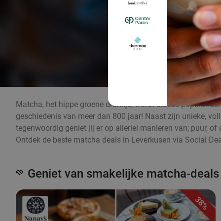
Matcha, het hippe groene drankje, wordt steeds populairder 
geschiedenis van meer dan 800 jaar! Naast zijn unieke, v
tegenwoordig geniet jij er op allerlei manieren van; puur, 
Ontdek de beste matcha deals in Leverkusen via Social Dea
Geniet van smakelijke matcha-deals
💚
38%