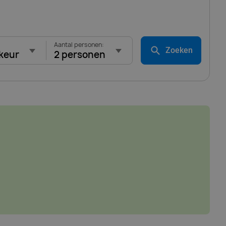
Aantal personen:
Zoeken
keur
2 personen