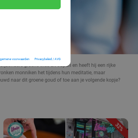
lgemene voorwaarden
Privacybeleid / AVG
ijzondere groene thee uit Japan en heeft hij een rijke
ronken monniken het tijdens hun meditatie, maar
nieuwd naar dit groene goud of toe aan je volgende kopje?
32%