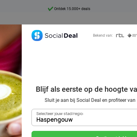
Ontdek 15.000+ deals
7 dagen per week beschikbaar
10+ miljoen leden
Bekend van:
9,4
Ontdek 15.000+ deals
Blijf als eerste op de hoogte v
tcha met wel 70
Sluit je aan bij Social Deal en profiteer van
Selecteer jouw stad/regio:
Haspengouw
Zoek deals in de buurt van
Haspengouw