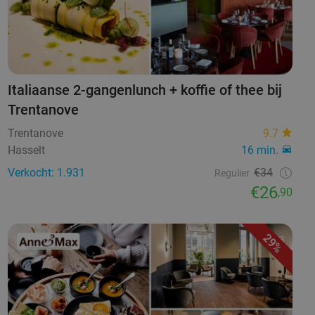
Italiaanse 2-gangenlunch + koffie of thee bij
Trentanove
Trentanove
9.7
Hasselt
16 min.
Verkocht: 1.931
€34
Regulier
€26
,90
29%