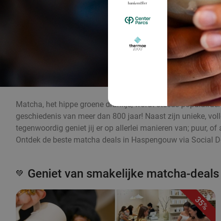
Matcha, het hippe groene drankje, wordt steeds populairder 
geschiedenis van meer dan 800 jaar! Naast zijn unieke, v
tegenwoordig geniet jij er op allerlei manieren van; puur, 
Ontdek de beste matcha deals in Haspengouw via Social D
Geniet van smakelijke matcha-deals
💚
35%