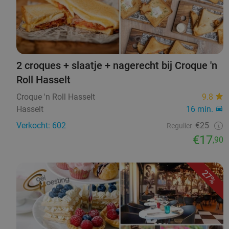
2 croques + slaatje + nagerecht bij Croque 'n
Roll Hasselt
Croque 'n Roll Hasselt
9.8
Hasselt
16 min.
Verkocht: 602
€25
Regulier
€17
,90
27%