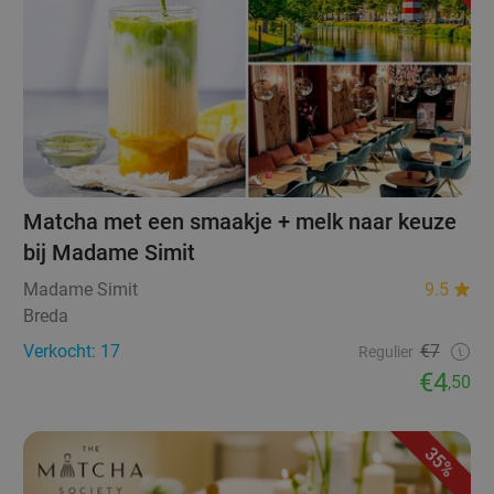
Matcha met een smaakje + melk naar keuze
bij Madame Simit
Madame Simit
9.5
Breda
Verkocht: 17
€7
Regulier
€4
,50
35%