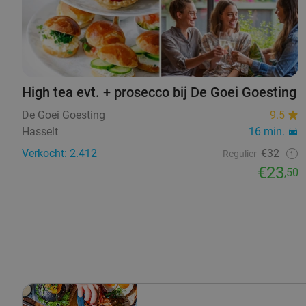
High tea evt. + prosecco bij De Goei Goesting
De Goei Goesting
9.5
Hasselt
16 min.
Verkocht: 2.412
€32
Regulier
€23
,50