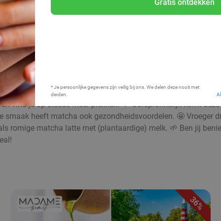
Gratis ontdekken
Bij mij in de buurt
* Je persoonlijke gegevens zijn veilig bij ons. We delen deze nooit met
derden.
A
en vind je op steeds meer plekken. 💚 Oorspronkelijk komt deze b
olle smaak heeft matcha ook gezondheidsvoordelen. 🤩 Vroeger d
of als romige matcha latte met (plantaardige) melk. 🌱 Ben jij be
eal!
36%