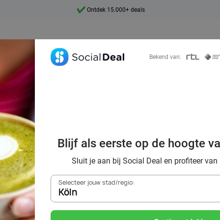
Ontdek 15.000+ deals
7 dagen per week beschikbaar
10+ miljoen leden
Bekend van:
9,4
Ontdek 15.000+ deals
Blijf als eerste op de hoogte v
tcha met wel 70
Sluit je aan bij Social Deal en profiteer van
Selecteer jouw stad/regio:
Köln
Zoek deals in de buurt van
Köln