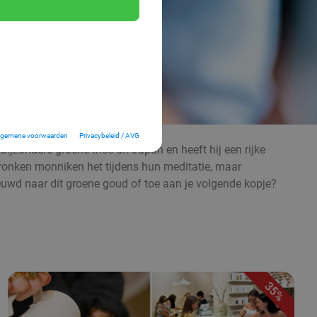
lgemene voorwaarden
Privacybeleid / AVG
ijzondere groene thee uit Japan en heeft hij een rijke
ronken monniken het tijdens hun meditatie, maar
nieuwd naar dit groene goud of toe aan je volgende kopje?
35%