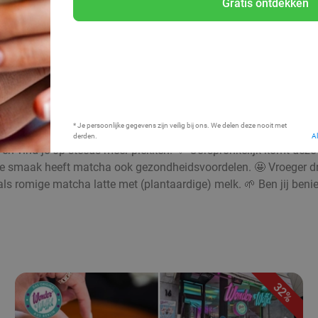
Gratis ontdekken
Bij mij in de buurt
* Je persoonlijke gegevens zijn veilig bij ons. We delen deze nooit met
derden.
A
en vind je op steeds meer plekken. 💚 Oorspronkelijk komt deze b
olle smaak heeft matcha ook gezondheidsvoordelen. 🤩 Vroeger d
of als romige matcha latte met (plantaardige) melk. 🌱 Ben jij be
32%