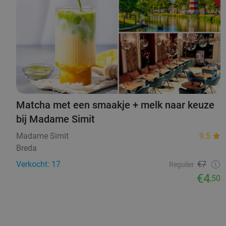
Matcha met een smaakje + melk naar keuze
bij Madame Simit
Madame Simit
9.5
Breda
Verkocht: 17
€7
Regulier
€4
,50