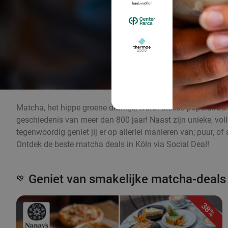
Matcha, het hippe groene drankje, wordt steeds populairder 
geschiedenis van meer dan 800 jaar! Naast zijn unieke, v
tegenwoordig geniet jij er op allerlei manieren van; puur, 
Ontdek de beste matcha deals in Köln via Social Deal!
Geniet van smakelijke matcha-deals
💚
38%