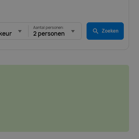
Aantal personen:
Zoeken
keur
2 personen