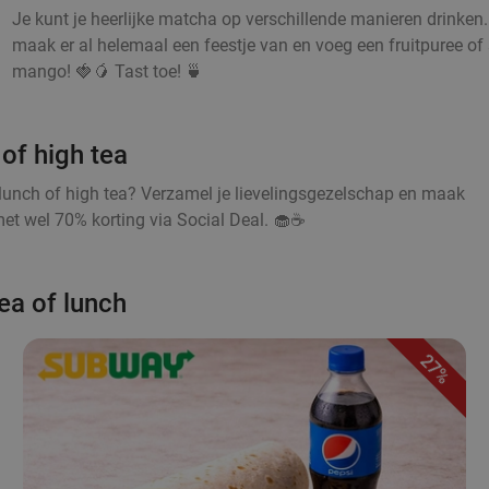
Je kunt je heerlijke matcha op verschillende manieren drinken
maak er al helemaal een feestje van en voeg een fruitpuree of s
mango! 🍓🥭 Tast toe! 🍵
of high tea
lunch of high tea? Verzamel je lievelingsgezelschap en maak
et wel 70% korting via Social Deal. 🧁☕
ea of lunch
27%