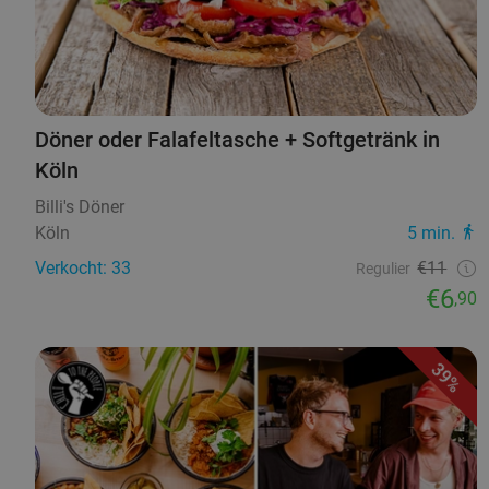
Döner oder Falafeltasche + Softgetränk in
Köln
Billi's Döner
Köln
5 min.
Verkocht: 33
€11
Regulier
€6
,90
39%