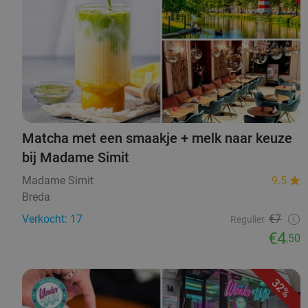
Matcha met een smaakje + melk naar keuze
bij Madame Simit
Madame Simit
9.5
Breda
Verkocht: 17
€7
Regulier
€4
,50
32%