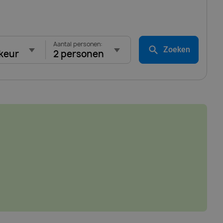
Aantal personen:
Zoeken
keur
2 personen