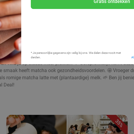
Gratis ontdekken
Bij mij in de buurt
* Je persoonlijke gegevens zijn veilig bij ons. We delen deze nooit met
derden.
A
en vind je op steeds meer plekken. 💚 Oorspronkelijk komt deze b
olle smaak heeft matcha ook gezondheidsvoordelen. 🤩 Vroeger d
of als romige matcha latte met (plantaardige) melk. 🌱 Ben jij be
l Deal!
35%