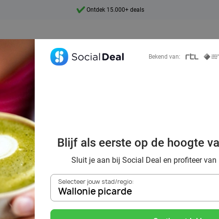
Ontdek 15.000+ deals
7 dagen per week beschikbaar
10+ miljoen leden
Bekend van:
9,4
Ontdek 15.000+ deals
Blijf als eerste op de hoogte v
tcha met wel 70
Sluit je aan bij Social Deal en profiteer van
Selecteer jouw stad/regio:
Wallonie picarde
Zoek deals in de buurt van
Wallonie picarde