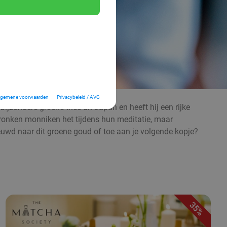
lgemene voorwaarden
Privacybeleid / AVG
ijzondere groene thee uit Japan en heeft hij een rijke
ronken monniken het tijdens hun meditatie, maar
nieuwd naar dit groene goud of toe aan je volgende kopje?
35%