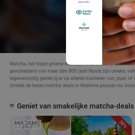
Matcha, het hippe groene drankje, wordt steeds populairder 
geschiedenis van meer dan 800 jaar! Naast zijn unieke, v
tegenwoordig geniet jij er op allerlei manieren van; puur, 
Ontdek de beste matcha deals in Wallonie picarde via Socia
Geniet van smakelijke matcha-deals
💚
36%