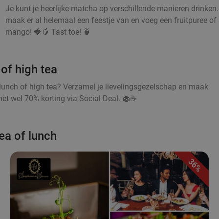
Je kunt je heerlijke matcha op verschillende manieren drinken
maak er al helemaal een feestje van en voeg een fruitpuree of s
mango! 🍓🥭 Tast toe! 🍵
of high tea
lunch of high tea? Verzamel je lievelingsgezelschap en maak
et wel 70% korting via Social Deal. 🧁☕
ea of lunch
36%