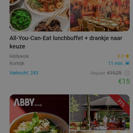
All-You-Can-Eat lunchbuffet + drankje naar
keuze
Hollywok
8.0
Kortrijk
11 min.
Verkocht: 243
€19,25
Regulier
€15
31%