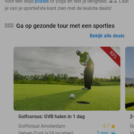
voor een lesje
pilates
of yoga en test je lenigheid. ⛳🧘 Laat
je van je sportiefste kant zien met de leukste deals!
Ga op gezonde tour met een sportles
🧘🏻‍♀️
Bekijk alle deals
93%
Golfcursus: GVB halen in 1 dag
2
Golftotaal Amsterdam
9.7
G
Velsen-Zuid (+24 locaties)
7 min.
V