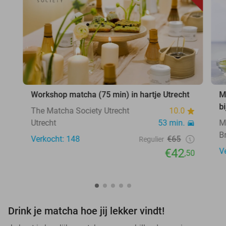
Workshop matcha (75 min) in hartje Utrecht
M
b
The Matcha Society Utrecht
10.0
Utrecht
53 min.
M
B
Verkocht: 148
€65
Regulier
€42
V
,50
Drink je matcha hoe jij lekker vindt!