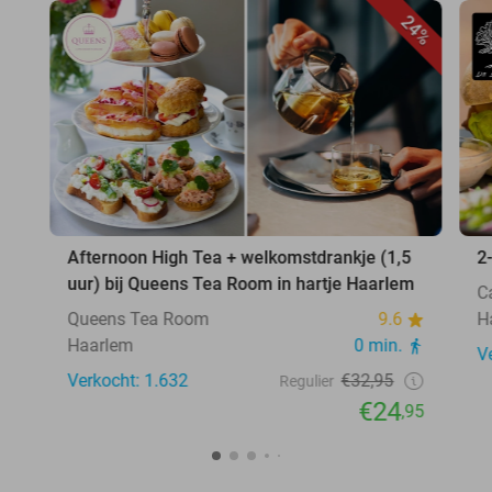
24%
Afternoon High Tea + welkomstdrankje (1,5
2
uur) bij Queens Tea Room in hartje Haarlem
C
Queens Tea Room
9.6
H
Haarlem
0 min.
V
Verkocht: 1.632
€32,95
Regulier
€24
,95