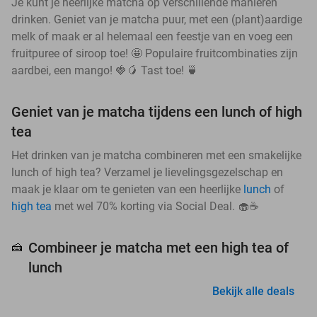
Je kunt je heerlijke matcha op verschillende manieren
drinken. Geniet van je matcha puur, met een (plant)aardige
melk of maak er al helemaal een feestje van en voeg een
fruitpuree of siroop toe! 🤩 Populaire fruitcombinaties zijn
aardbei, een mango! 🍓🥭 Tast toe! 🍵
Geniet van je matcha tijdens een lunch of high
tea
Het drinken van je matcha combineren met een smakelijke
lunch of high tea? Verzamel je lievelingsgezelschap en
maak je klaar om te genieten van een heerlijke
lunch
of
high tea
met wel 70% korting via Social Deal. 🧁☕
Combineer je matcha met een high tea of
🍰
lunch
Bekijk alle deals