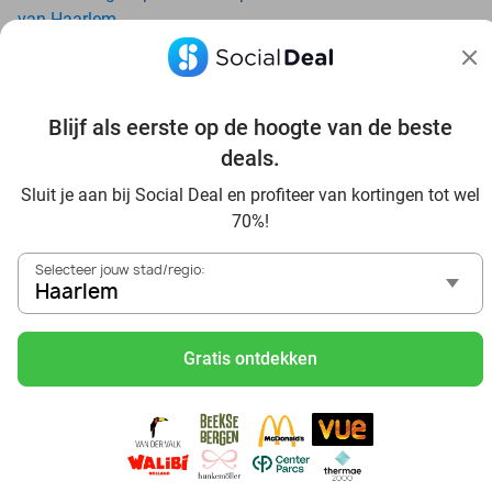
van Haarlem
Geniet van je vakantie in Haarlem in Nederland met Social
Deal
Ontdek voordelig Pilates in Haarlem - Social Deal
Blijf als eerste op de hoogte van de beste
Ervaar de kwaliteit van het Van der Valk hotel in Haarlem
en omgeving
deals.
Voordelig genieten bij Sunparks met korting vanuit
Sluit je aan bij Social Deal en profiteer van kortingen tot wel
Haarlem
70%!
Met hoge korting naar de zonnebank in Haarlem
Skiën met korting in Haarlem? Ontdek de leukste skihallen
Selecteer jouw stad/regio:
en indoor skibanen
Haarlem
Schaatsen in Haarlem en omgeving
Holiday on Ice tickets met korting in Haarlem
Gratis ontdekken
Social Deal voordeelshop: ah, zoveel mooie deals in regio
Haarlem!
De Kale Pater – Grillen, genieten en gezelligheid in
middeleeuwse sferen
Reis af naar Ketteler Hof vanuit Haarlem en beleef ultiem