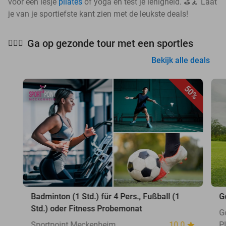
voor een lesje
pilates
of yoga en test je lenigheid. ⛳🧘 Laat
je van je sportiefste kant zien met de leukste deals!
Ga op gezonde tour met een sportles
🧘🏻‍♀️
Bekijk alle deals
50%
Badminton (1 Std.) für 4 Pers., Fußball (1
G
Std.) oder Fitness Probemonat
G
Sportpoint Meckenheim
10.0
P