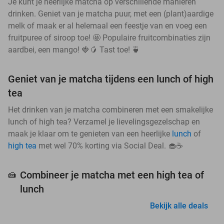
Je kunt je heerlijke matcha op verschillende manieren
drinken. Geniet van je matcha puur, met een (plant)aardige
melk of maak er al helemaal een feestje van en voeg een
fruitpuree of siroop toe! 🤩 Populaire fruitcombinaties zijn
aardbei, een mango! 🍓🥭 Tast toe! 🍵
Geniet van je matcha tijdens een lunch of high
tea
Het drinken van je matcha combineren met een smakelijke
lunch of high tea? Verzamel je lievelingsgezelschap en
maak je klaar om te genieten van een heerlijke
lunch
of
high tea
met wel 70% korting via Social Deal. 🧁☕
Combineer je matcha met een high tea of
🍰
lunch
Bekijk alle deals