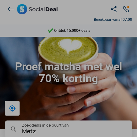
Bereikbaar vanaf 07:00
Ontdek 15.000+ deals
7 dagen per week beschikbaar
10+ miljoen leden
Proef matcha met wel
9,4
70% korting
Ontdek 15.000+ deals
Bij mij in de buurt
Zoek deals in de buurt van
Metz