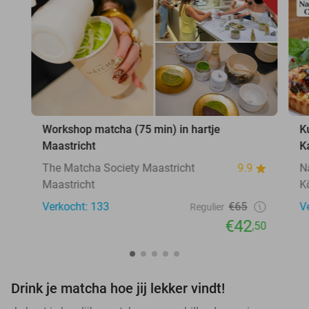
Workshop matcha (75 min) in hartje
K
Maastricht
K
The Matcha Society Maastricht
9.9
N
Maastricht
K
Verkocht: 133
€65
V
Regulier
€42
,50
Drink je matcha hoe jij lekker vindt!