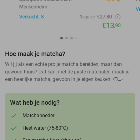
Meckenheim
V
Verkocht: 8
€27,80
Regulier
€13
,90
Hoe maak je matcha?
Wil jij als een echte pro je matcha bereiden, maar dan
gewoon thuis? Dat kan, met de juiste materialen maak je
een heerlijke matcha, gewoon in je eigen keuken! 🧑🍳
Wat heb je nodig?
Matchapoeder
Heet water (75-80°C)