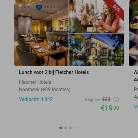
40%
Lunch voor 2 bij Fletcher Hotels
A
A
Fletcher Hotels
Noorbeek (+89 locaties)
P
A
Verkocht: 4.842
€33
Regulier
€19
V
,90