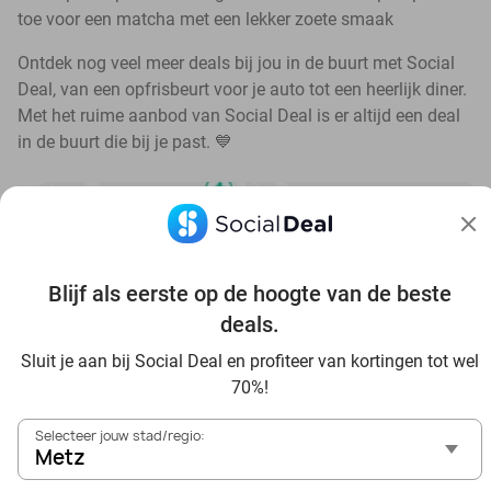
toe voor een matcha met een lekker zoete smaak
Ontdek nog veel meer deals bij jou in de buurt met Social
Deal, van een opfrisbeurt voor je auto tot een heerlijk diner.
Met het ruime aanbod van Social Deal is er altijd een deal
in de buurt die bij je past. 💙
Blijf als eerste op de hoogte van de beste
Bekijk nog meer topdeals in jouw omgeving
deals.
Sluit je aan bij Social Deal en profiteer van kortingen tot wel
70%!
Selecteer jouw stad/regio:
Metz