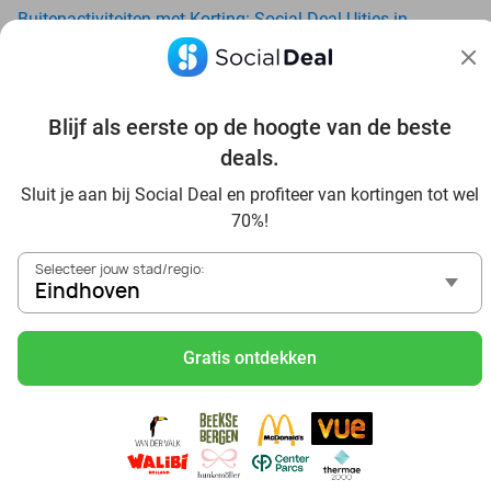
Buitenactiviteiten met Korting: Social Deal Uitjes in
Eindhoven
Ga voordelig de padelbaan op met Social Deal in de buurt
van Eindhoven
Blijf als eerste op de hoogte van de beste
Geniet van je vakantie in Eindhoven in Nederland met
Social Deal
deals.
Ontdek voordelig Pilates in Eindhoven - Social Deal
Sluit je aan bij Social Deal en profiteer van kortingen tot wel
Ervaar de kwaliteit van het Van der Valk hotel in Eindhoven
70%!
en omgeving
Voordelig genieten bij Sunparks met korting vanuit
Selecteer jouw stad/regio:
Eindhoven
Eindhoven
Ervaar de warme sfeer van het Douwe Egberts Café
Met hoge korting naar de zonnebank in Eindhoven
Gratis ontdekken
Skiën met korting in Eindhoven? Ontdek de leukste
skihallen en indoor skibanen
Schaatsen in Eindhoven en omgeving
Holiday on Ice tickets met korting in Eindhoven
Social Deal voordeelshop: ah, zoveel mooie deals in regio