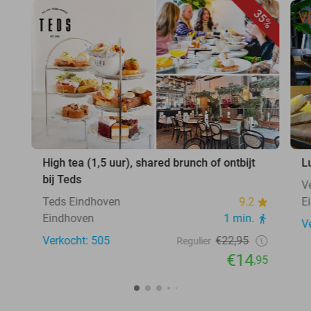
35%
High tea (1,5 uur), shared brunch of ontbijt
L
bij Teds
V
Teds Eindhoven
9.2
E
Eindhoven
1 min.
V
Verkocht: 505
€22,95
Regulier
€14
,95