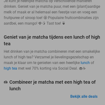
Je kunt je heerlijke matcha op verschillende manieren
drinken. Geniet van je matcha puur, met een (plant)aardige
melk of maak er al helemaal een feestje van en voeg een
fruitpuree of siroop toe! 🤩 Populaire fruitcombinaties zijn
aardbei, een mango! 🍓🥭 Tast toe! 🍵
Geniet van je matcha tijdens een lunch of high
tea
Het drinken van je matcha combineren met een smakelijke
lunch of high tea? Verzamel je lievelingsgezelschap en
maak je klaar om te genieten van een heerlijke
lunch
of
high tea
met wel 70% korting via Social Deal. 🧁☕
Combineer je matcha met een high tea of
🍰
lunch
Bekijk alle deals