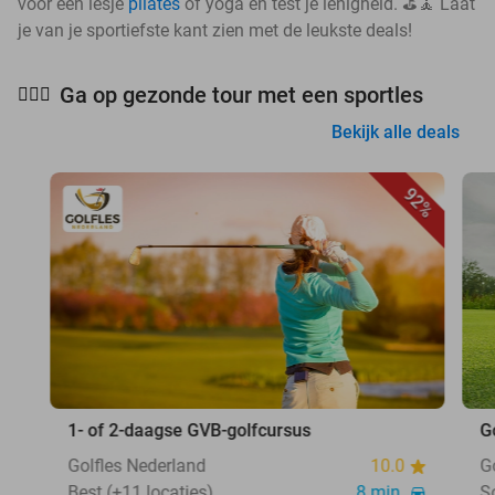
voor een lesje
pilates
of yoga en test je lenigheid. ⛳🧘 Laat
je van je sportiefste kant zien met de leukste deals!
Ga op gezonde tour met een sportles
🧘🏻‍♀️
Bekijk alle deals
92%
1- of 2-daagse GVB-golfcursus
G
Golfles Nederland
10.0
G
Best (+11 locaties)
8 min.
S