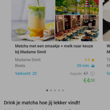
Matcha met een smaakje + melk naar keuze
W
bij Madame Simit
M
Madame Simit
9.6
T
Breda
59 min.
M
Verkocht: 20
€7
V
Regulier
€4
,50
Drink je matcha hoe jij lekker vindt!