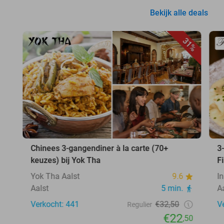
Bekijk alle deals
31%
Chinees 3-gangendiner à la carte (70+
3
keuzes) bij Yok Tha
F
Yok Tha Aalst
9.6
In
Aalst
5 min.
A
Verkocht: 441
€32,50
V
Regulier
€22
,50