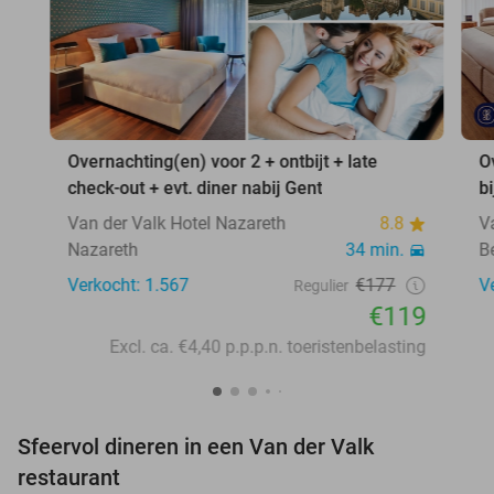
Overnachting(en) voor 2 + ontbijt + late
O
check-out + evt. diner nabij Gent
b
Van der Valk Hotel Nazareth
8.8
V
Nazareth
34 min.
B
Verkocht: 1.567
€177
V
Regulier
€119
Excl. ca. €4,40 p.p.p.n. toeristenbelasting
Sfeervol dineren in een Van der Valk
restaurant