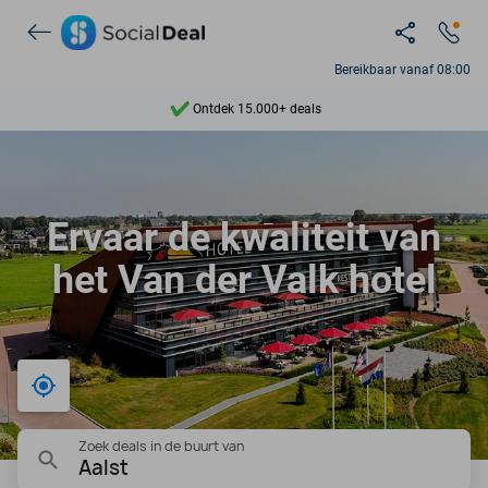
Bereikbaar vanaf 08:00
Ontdek 15.000+ deals
7 dagen per week beschikbaar
10+ miljoen leden
Ervaar de kwaliteit van
9,4
het Van der Valk hotel
Ontdek 15.000+ deals
Bij mij in de buurt
Zoek deals in de buurt van
Aalst