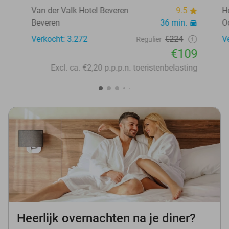
Van der Valk Hotel Beveren
9.5
H
Beveren
36 min.
O
Verkocht: 3.272
€224
V
Regulier
€109
Excl. ca. €2,20 p.p.p.n. toeristenbelasting
Heerlijk overnachten na je diner?