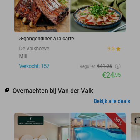
3-gangendiner à la carte
De Valkhoeve
9.5
Mill
Verkocht: 157
€41,95
Regulier
€24
,95
Overnachten bij Van der Valk
🏨
Bekijk alle deals
59%