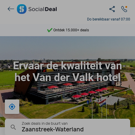
Do bereikbaar vanaf 07:00
Ontdek 15.000+ deals
7 dagen per week beschikbaar
10+ miljoen leden
Ervaar de kwaliteit van
9,4
het Van der Valk hotel
Ontdek 15.000+ deals
Bij mij in de buurt
Zoek deals in de buurt van
Zaanstreek-Waterland