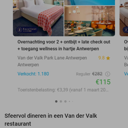
Overnachting voor 2 + ontbijt + late check out
O
+ toegang wellness in hartje Antwerpen
b
Van der Valk Park Lane Antwerpen
9.8
V
Antwerpen
B
Verkocht: 1.180
€282
V
Regulier
€115
Toeristenbelasting: €3,39 (vanaf 1 maart 2026: €3,58)
Sfeervol dineren in een Van der Valk
restaurant