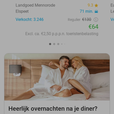
Landgoed Mennorode
9.3
E
Elspeet
71 min.
L
Verkocht: 3.246
€130
V
Regulier
€64
Excl. ca. €2,50 p.p.p.n. toeristenbelasting
Heerlijk overnachten na je diner?