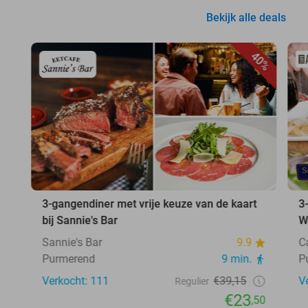
Bekijk alle deals
40%
3-gangendiner met vrije keuze van de kaart
3
bij Sannie's Bar
W
Sannie's Bar
9.9
C
Purmerend
9 min.
P
Verkocht: 111
€39,15
V
Regulier
€23
,50