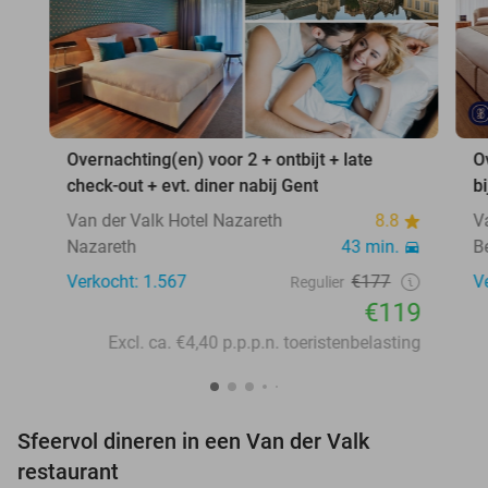
Overnachting(en) voor 2 + ontbijt + late
O
check-out + evt. diner nabij Gent
b
Van der Valk Hotel Nazareth
8.8
V
Nazareth
43 min.
B
Verkocht: 1.567
€177
V
Regulier
€119
Excl. ca. €4,40 p.p.p.n. toeristenbelasting
Sfeervol dineren in een Van der Valk
restaurant