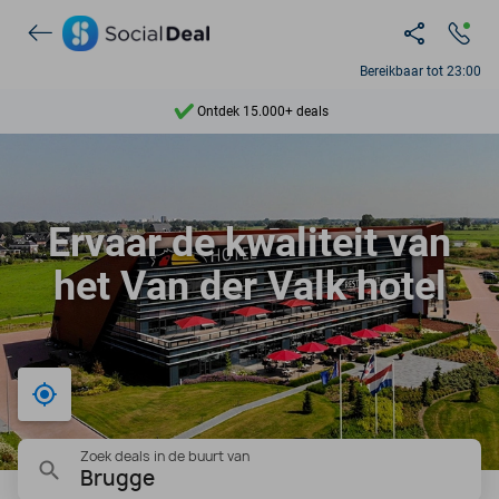
Bereikbaar tot 23:00
Ontdek 15.000+ deals
7 dagen per week beschikbaar
10+ miljoen leden
Ervaar de kwaliteit van
9,4
het Van der Valk hotel
Ontdek 15.000+ deals
Bij mij in de buurt
Zoek deals in de buurt van
Brugge