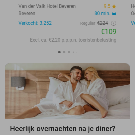
Van der Valk Hotel Beveren
9.5
H
Beveren
80 min.
O
Verkocht: 3.252
€224
V
Regulier
€109
Excl. ca. €2,20 p.p.p.n. toeristenbelasting
Heerlijk overnachten na je diner?