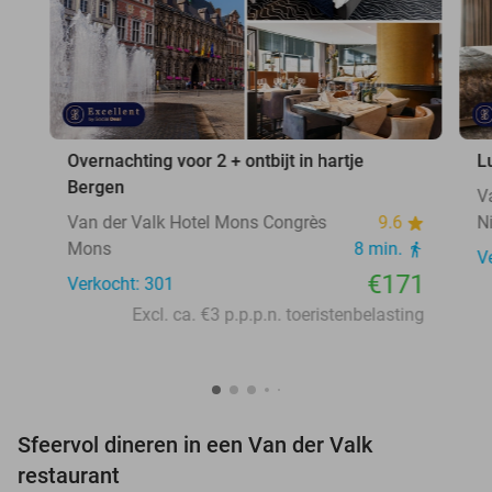
Overnachting voor 2 + ontbijt in hartje
L
Bergen
V
Van der Valk Hotel Mons Congrès
9.6
N
Mons
8 min.
V
€171
Verkocht: 301
Excl. ca. €3 p.p.p.n. toeristenbelasting
Sfeervol dineren in een Van der Valk
restaurant