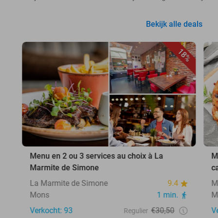
Bekijk alle deals
18%
Menu en 2 ou 3 services au choix à La
M
Marmite de Simone
c
La Marmite de Simone
9.4
M
Mons
1 min.
M
Verkocht: 93
€30,50
V
Regulier