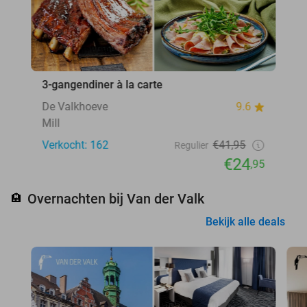
3-gangendiner à la carte
De Valkhoeve
9.6
Mill
Verkocht: 162
€41,95
Regulier
€24
,95
Overnachten bij Van der Valk
🏨
Bekijk alle deals