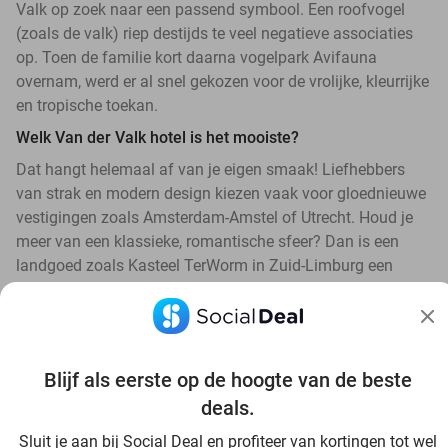
Valk op zoek naar een passend symbool. Een roofvogel
(zoals de valk) riep destijds te veel negatieve associaties
op. Toen de familie kort daarna vogelpark Avifauna
overnam, werd er al snel gekozen voor de vrolijke, kleurrijke
en tropische toekan.
Welk Van der Valk hotel is het mooiste?
Dat hangt helemaal af van je eigen smaak! Liefhebbers
van strak en modern design kiezen vaak voor gloednieuwe
vestigingen zoals Amsterdam-Amstel of Utrecht. Houd je
meer van een klassieke, romantische sfeer? Dan is een
landgoed zoals Kasteel TerWorm in Zuid-Limburg een
absolute favoriet.
Blijf als eerste op de hoogte van de beste
deals.
Ontdek alle topdeals in jouw omgeving
Sluit je aan bij Social Deal en profiteer van kortingen tot wel