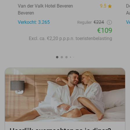
Van der Valk Hotel Beveren
9.5
D
Beveren
A
Verkocht: 3.265
€224
V
Regulier
€109
Excl. ca. €2,20 p.p.p.n. toeristenbelasting