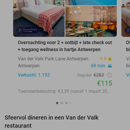
Overnachting voor 2 + ontbijt + late check out
O
+ toegang wellness in hartje Antwerpen
b
Van der Valk Park Lane Antwerpen
9.9
V
Antwerpen
69 min.
B
Verkocht: 1.192
€282
V
Regulier
€115
Toeristenbelasting: €3,39 (vanaf 1 maart 2026: €3,58)
Sfeervol dineren in een Van der Valk
restaurant