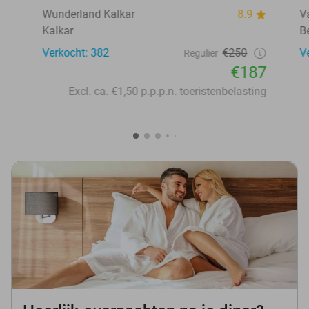
Wunderland Kalkar
8.9
V
Kalkar
B
Verkocht: 382
€250
V
Regulier
€187
Excl. ca. €1,50 p.p.p.n. toeristenbelasting