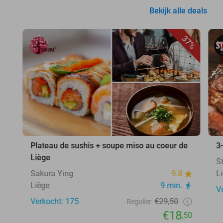
Bekijk alle deals
37%
Plateau de sushis + soupe miso au coeur de
3
Liège
S
Sakura Ying
9.8
L
Liège
9 min.
V
Verkocht: 175
€29,50
Regulier
€18
,50