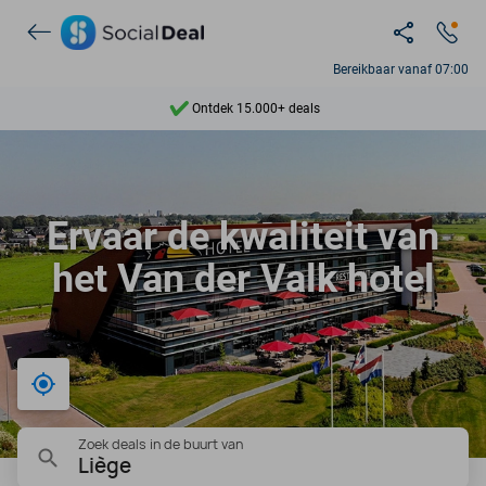
Bereikbaar vanaf 07:00
Ontdek 15.000+ deals
7 dagen per week beschikbaar
10+ miljoen leden
Ervaar de kwaliteit van
9,4
het Van der Valk hotel
Ontdek 15.000+ deals
Bij mij in de buurt
Zoek deals in de buurt van
Liège