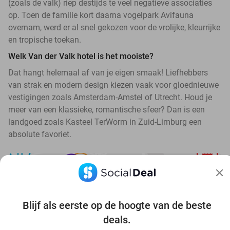
(zoals de valk) riep destijds te veel negatieve associaties
op. Toen de familie kort daarna vogelpark Avifauna
overnam, werd er al snel gekozen voor de vrolijke, kleurrijke
en tropische toekan.
Welk Van der Valk hotel is het mooiste?
Dat hangt helemaal af van je eigen smaak! Liefhebbers
van strak en modern design kiezen vaak voor gloednieuwe
vestigingen zoals Amsterdam-Amstel of Utrecht. Houd je
meer van een klassieke, romantische sfeer? Dan is een
landgoed zoals Kasteel TerWorm in Zuid-Limburg een
absolute favoriet.
Blijf als eerste op de hoogte van de beste
Ontdek alle topdeals in jouw omgeving
deals.