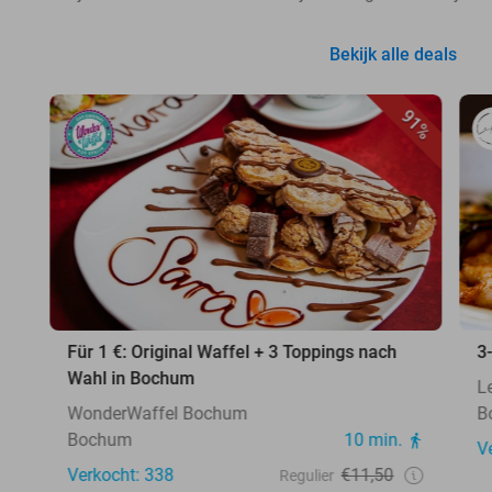
Bekijk alle deals
91%
Für 1 €: Original Waffel + 3 Toppings nach
3
Wahl in Bochum
L
WonderWaffel Bochum
B
Bochum
10 min.
V
Verkocht: 338
€11,50
Regulier