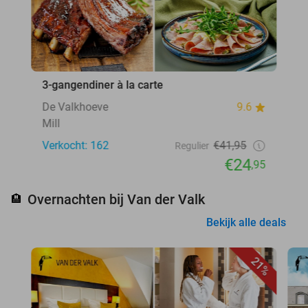
3-gangendiner à la carte
De Valkhoeve
9.6
Mill
Verkocht: 162
€41,95
Regulier
€24
,95
Overnachten bij Van der Valk
🏨
Bekijk alle deals
21%