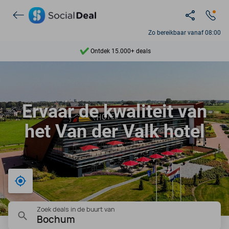
Zo bereikbaar vanaf 08:00
Ontdek 15.000+ deals
7 dagen per week beschikbaar
10+ miljoen leden
Ervaar de kwaliteit van
9,4
het Van der Valk hotel
Ontdek 15.000+ deals
Bij mij in de buurt
Zoek deals in de buurt van
Bochum