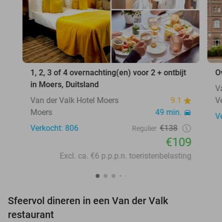
1, 2, 3 of 4 overnachting(en) voor 2 + ontbijt
O
in Moers, Duitsland
V
Van der Valk Hotel Moers
9.1
V
Moers
49 min.
V
Verkocht: 806
€138
Regulier
€109
Excl. ca. €6 p.p.p.n. toeristenbelasting
Sfeervol dineren in een Van der Valk
restaurant