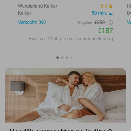
Wunderland Kalkar
8.9
H
Kalkar
80 min.
D
Verkocht: 392
€250
V
Regulier
€187
Excl. ca. €1,50 p.p.p.n. toeristenbelasting