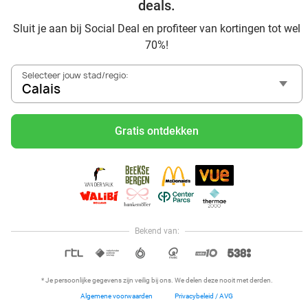
deals.
Sluit je aan bij Social Deal en profiteer van kortingen tot wel
70%!
Selecteer jouw stad/regio:
Calais
Voordelig genieten in Calais: haal deal-inspiratie uit onze
blogs
Gratis ontdekken
Visitez Eauzone SPA à prix réduit à Calais
Allez au spa à Calais et ses environs
Petit-déjeuner et lunch à Calais
Mangez des sushis à Calais
Mangez à volonté à Calais
Bekend van:
Hoi, onze klantenservice is open,
dus als je een vraag hebt helpen
OPEN IN APP
we je graag!
* Je persoonlijke gegevens zijn veilig bij ons. We delen deze nooit met derden.
Algemene voorwaarden
Privacybeleid / AVG