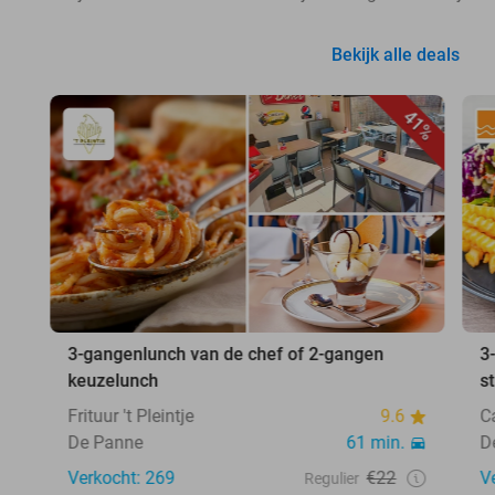
Bekijk alle deals
41%
3-gangenlunch van de chef of 2-gangen
3
keuzelunch
s
Frituur 't Pleintje
9.6
C
De Panne
61 min.
D
Verkocht: 269
€22
V
Regulier