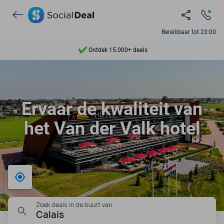
Ontdek 15.000+ deals
Bereikbaar tot 23:00
7 dagen per week beschikbaar
10+ miljoen leden
9,4
Ervaar de kwaliteit van
Ontdek 15.000+ deals
het Van der Valk hotel
Bij mij in de buurt
Zoek deals in de buurt van
Calais