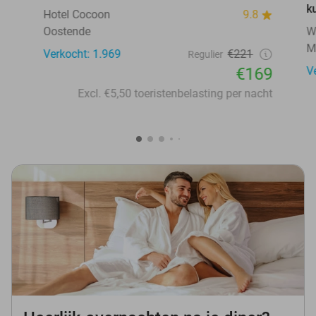
k
Hotel Cocoon
9.8
Oostende
W
M
Verkocht: 1.969
€221
Regulier
€169
V
Excl. €5,50 toeristenbelasting per nacht