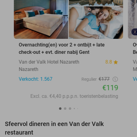
Overnachting(en) voor 2 + ontbijt + late
O
check-out + evt. diner nabij Gent
B
Van der Valk Hotel Nazareth
8.8
V
Nazareth
M
Verkocht: 1.567
€177
V
Regulier
€119
Excl. ca. €4,40 p.p.p.n. toeristenbelasting
Sfeervol dineren in een Van der Valk
restaurant