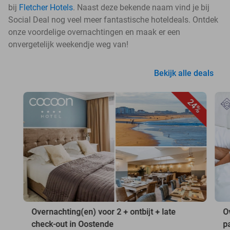
bij
Fletcher Hotels
. Naast deze bekende naam vind je bij
Social Deal nog veel meer fantastische hoteldeals. Ontdek
onze voordelige overnachtingen en maak er een
onvergetelijk weekendje weg van!
Bekijk alle deals
24%
Overnachting(en) voor 2 + ontbijt + late
O
check-out in Oostende
p