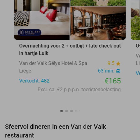
Overnachting voor 2 + ontbijt + late check-out
O
in hartje Luik
V
Van der Valk Sélys Hotel & Spa
9.5
L
Liège
63 min.
V
€165
Verkocht: 482
Excl. ca. €2 p.p.p.n. toeristenbelasting
Sfeervol dineren in een Van der Valk
restaurant