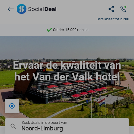
Bereikbaar tot 21:00
Ontdek 15.000+ deals
7 dagen per week beschikbaar
10+ miljoen leden
Ervaar de kwaliteit van
9,4
het Van der Valk hotel
Ontdek 15.000+ deals
Bij mij in de buurt
Zoek deals in de buurt van
Noord-Limburg