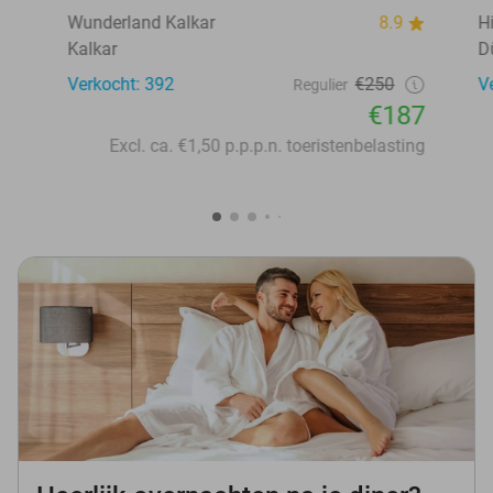
Wunderland Kalkar
8.9
H
Kalkar
D
Verkocht: 392
€250
V
Regulier
€187
Excl. ca. €1,50 p.p.p.n. toeristenbelasting