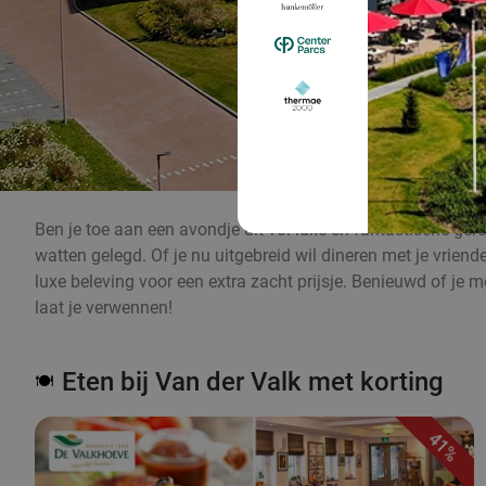
Ben je toe aan een avondje uit vol luxe en fantastische gerec
watten gelegd. Of je nu uitgebreid wil dineren met je vriend
luxe beleving voor een extra zacht prijsje. Benieuwd of je 
laat je verwennen!
Eten bij Van der Valk met korting
🍽️
41%