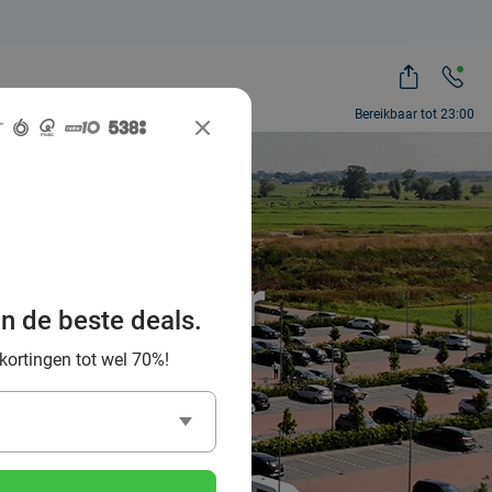
Bereikbaar tot 23:00
et Van der
an de beste deals.
 kortingen tot wel 70%!