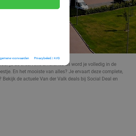
lgemene voorwaarden
Privacybeleid / AVG
proef je de sfeervolle ambiance en word je volledig in de
feestje. En het mooiste van alles? Je ervaart deze complete,
 Bekijk de actuele Van der Valk deals bij Social Deal en