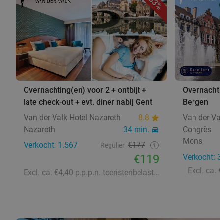
33%
Overnachting(en) voor 2 + ontbijt +
Overnachti
late check-out + evt. diner nabij Gent
Bergen
Van der Valk Hotel Nazareth
8.8
Van der Va
Nazareth
34 min.
Congrès
Mons
Verkocht: 1.567
€177
Regulier
€119
Verkocht: 
Excl. ca.
Excl. ca. €4,40 p.p.p.n. toeristenbelasting