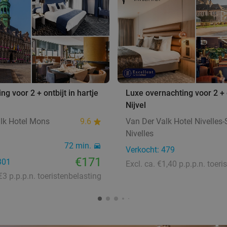
ng voor 2 + ontbijt in hartje
Luxe overnachting voor 2 + o
Nijvel
lk Hotel Mons
9.6
Van Der Valk Hotel Nivelles
Nivelles
72 min.
Verkocht: 479
€171
301
 €3 p.p.p.n. toeristenbelasting