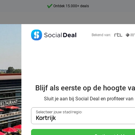
Ontdek 15.000+ deals
7 dagen per week beschikbaar
10+ miljoen leden
Bekend van:
9,4
Ontdek 15.000+ deals
 kwaliteit van h
Blijf als eerste op de hoogte v
Valk hotel
Sluit je aan bij Social Deal en profiteer van
Selecteer jouw stad/regio:
Kortrijk
Zoek deals in de buurt van
Kortrijk