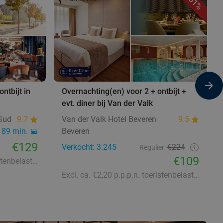
51%
ntbijt in
Overnachting(en) voor 2 + ontbijt +
evt. diner bij Van der Valk
-Sud
9.7
Van der Valk Hotel Beveren
9.5
89 min.
Beveren
€129
Verkocht: 3.245
€224
Regulier
€109
Excl. ca. €1,40 p.p.p.n. toeristenbelasting
Excl. ca. €2,20 p.p.p.n. toeristenbelasting