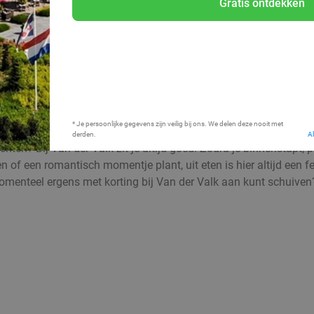
Gratis ontdekken
Bij mij in de buurt
* Je persoonlijke gegevens zijn veilig bij ons. We delen deze nooit met
derden.
A
hten? Bij Van der Valk zit je altijd goed. Zodra je binnenstapt, 
en of een romantisch momentje plant, uit eten is hier altijd een 
momenteel ergens met korting bij Van der Valk aan kunt schuiven?