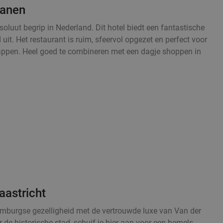
ianen
oluut begrip in Nederland. Dit hotel biedt een fantastische
 uit. Het restaurant is ruim, sfeervol opgezet en perfect voor
happen. Heel goed te combineren met een dagje shoppen in
aastricht
mburgse gezelligheid met de vertrouwde luxe van Van der
 de historische stad, schuif je hier aan voor een hemels