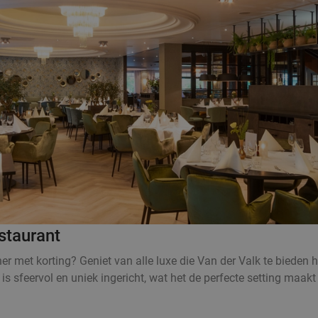
staurant
r met korting? Geniet van alle luxe die Van der Valk te bieden 
 is sfeervol en uniek ingericht, wat het de perfecte setting maak