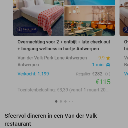
Overnachting voor 2 + ontbijt + late check out
O
+ toegang wellness in hartje Antwerpen
b
Van der Valk Park Lane Antwerpen
9.9
V
Antwerpen
1 min.
B
Verkocht: 1.199
€282
V
Regulier
€115
Toeristenbelasting: €3,39 (vanaf 1 maart 2026: €3,58)
Sfeervol dineren in een Van der Valk
restaurant