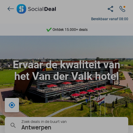
Bereikbaar vanaf 08:00
Ontdek 15.000+ deals
7 dagen per week beschikbaar
10+ miljoen leden
Ervaar de kwaliteit van
9,4
het Van der Valk hotel
Ontdek 15.000+ deals
Bij mij in de buurt
Zoek deals in de buurt van
Antwerpen