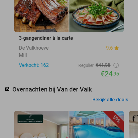
3-gangendiner à la carte
De Valkhoeve
9.6
Mill
Verkocht: 162
€41,95
Regulier
€24
,95
Overnachten bij Van der Valk
🏨
Bekijk alle deals
59%