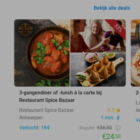
Bekijk alle deals
33%
3-gangendiner of -lunch à la carte bij
2
Restaurant Spice Bazaar
L
Restaurant Spice Bazaar
8.3
A
Antwerpen
1 min.
V
Verkocht: 184
€36,50
Regulier
€24
,50