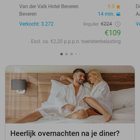
Van der Valk Hotel Beveren
9.5
D
Beveren
14 min.
A
Verkocht: 3.272
€224
V
Regulier
€109
Excl. ca. €2,20 p.p.p.n. toeristenbelasting
Heerlijk overnachten na je diner?