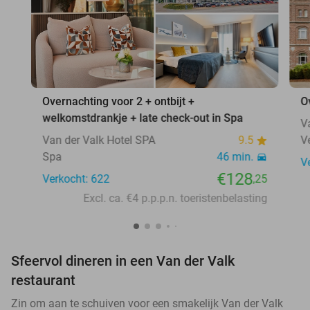
Overnachting voor 2 + ontbijt +
O
welkomstdrankje + late check-out in Spa
V
Van der Valk Hotel SPA
9.5
V
Spa
46 min.
V
€128
Verkocht: 622
,25
Excl. ca. €4 p.p.p.n. toeristenbelasting
Sfeervol dineren in een Van der Valk
restaurant
Zin om aan te schuiven voor een smakelijk Van der Valk