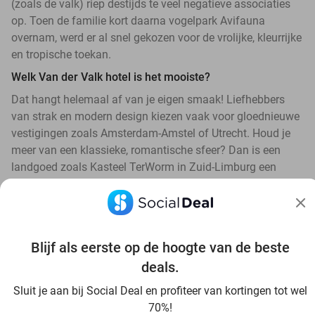
(zoals de valk) riep destijds te veel negatieve associaties
op. Toen de familie kort daarna vogelpark Avifauna
overnam, werd er al snel gekozen voor de vrolijke, kleurrijke
en tropische toekan.
Welk Van der Valk hotel is het mooiste?
Dat hangt helemaal af van je eigen smaak! Liefhebbers
van strak en modern design kiezen vaak voor gloednieuwe
vestigingen zoals Amsterdam-Amstel of Utrecht. Houd je
meer van een klassieke, romantische sfeer? Dan is een
landgoed zoals Kasteel TerWorm in Zuid-Limburg een
absolute favoriet.
Blijf als eerste op de hoogte van de beste
deals.
Ontdek alle topdeals in jouw omgeving
Sluit je aan bij Social Deal en profiteer van kortingen tot wel
70%!