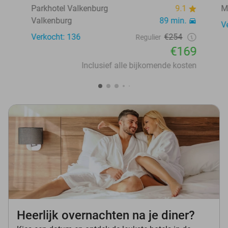
Parkhotel Valkenburg
9.1
M
Valkenburg
89 min.
V
Verkocht: 136
€254
Regulier
€169
Inclusief alle bijkomende kosten
Heerlijk overnachten na je diner?