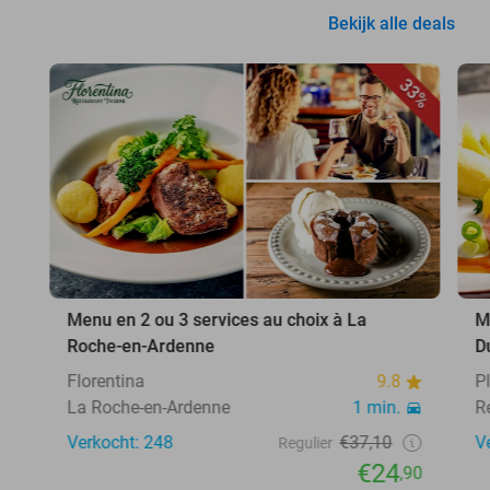
Bekijk alle deals
33%
Menu en 2 ou 3 services au choix à La
M
Roche-en-Ardenne
D
Florentina
9.8
P
La Roche-en-Ardenne
1 min.
R
Verkocht: 248
€37,10
V
Regulier
€24
,90