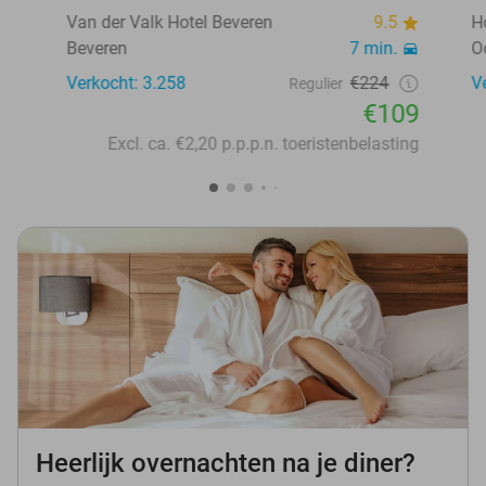
Van der Valk Hotel Beveren
9.5
H
Beveren
7 min.
O
Verkocht: 3.258
€224
V
Regulier
€109
Excl. ca. €2,20 p.p.p.n. toeristenbelasting
Heerlijk overnachten na je diner?