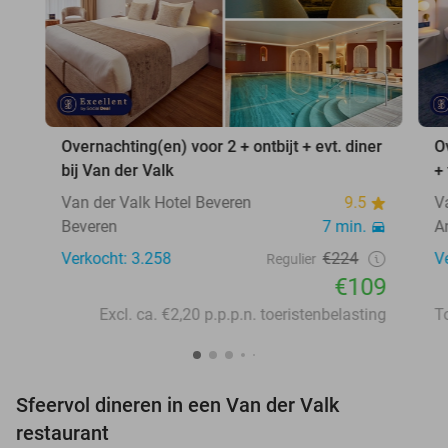
Overnachting(en) voor 2 + ontbijt + evt. diner
O
bij Van der Valk
+
Van der Valk Hotel Beveren
9.5
V
Beveren
7 min.
A
Verkocht: 3.258
€224
V
Regulier
€109
Excl. ca. €2,20 p.p.p.n. toeristenbelasting
Sfeervol dineren in een Van der Valk
restaurant