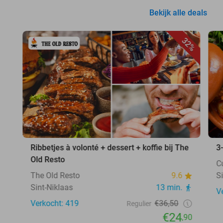
Bekijk alle deals
32%
Ribbetjes à volonté + dessert + koffie bij The
3
Old Resto
C
The Old Resto
9.6
S
Sint-Niklaas
13 min.
V
Verkocht: 419
€36,50
Regulier
€24
,90