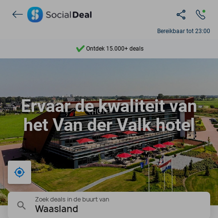
Bereikbaar tot 23:00
Ontdek 15.000+ deals
7 dagen per week beschikbaar
10+ miljoen leden
Ervaar de kwaliteit van
9,4
het Van der Valk hotel
Ontdek 15.000+ deals
Bij mij in de buurt
Zoek deals in de buurt van
Waasland