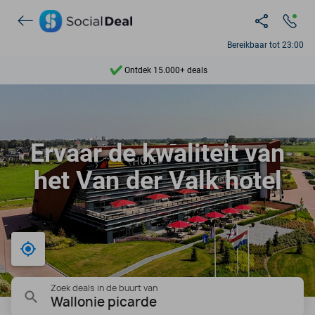
Bereikbaar tot 23:00
Ontdek 15.000+ deals
7 dagen per week beschikbaar
10+ miljoen leden
Ervaar de kwaliteit van
9,4
het Van der Valk hotel
Ontdek 15.000+ deals
Bij mij in de buurt
Zoek deals in de buurt van
Wallonie picarde