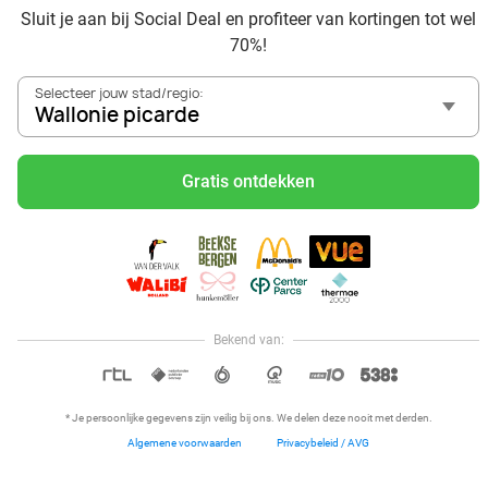
Sluit je aan bij Social Deal en profiteer van kortingen tot wel
70%!
Selecteer jouw stad/regio:
Wallonie picarde
Voordelig genieten in Wallonie picarde: haal deal-
inspiratie uit onze blogs
Gratis ontdekken
Mangez des sushis à Wallonie picarde
Mangez à volonté à Wallonie picarde
Center Parcs Les Ardennes
Spelen met korting bij Pretland via Social Deal
Volop speelplezier bij Jungle City
Bekend van:
Hoi, onze klantenservice is open,
dus als je een vraag hebt helpen
OPEN IN APP
we je graag!
* Je persoonlijke gegevens zijn veilig bij ons. We delen deze nooit met derden.
Algemene voorwaarden
Privacybeleid / AVG
Home
Dichtbij
Restaurants
Hotels
Menu