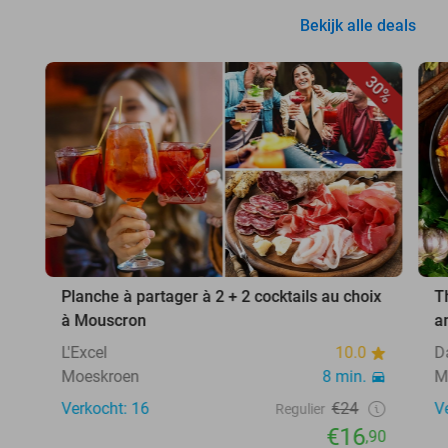
Bekijk alle deals
30%
Planche à partager à 2 + 2 cocktails au choix
T
à Mouscron
a
L'Excel
10.0
D
Moeskroen
8 min.
M
Verkocht: 16
€24
V
Regulier
€16
,90