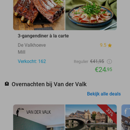
3-gangendiner à la carte
De Valkhoeve
9.5
Mill
Verkocht: 162
€41,95
Regulier
€24
,95
Overnachten bij Van der Valk
🏨
Bekijk alle deals
33%