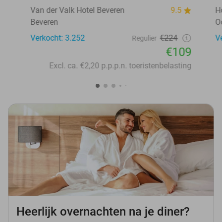
Van der Valk Hotel Beveren
9.5
H
Beveren
O
Verkocht: 3.252
€224
V
Regulier
€109
Excl. ca. €2,20 p.p.p.n. toeristenbelasting
Heerlijk overnachten na je diner?