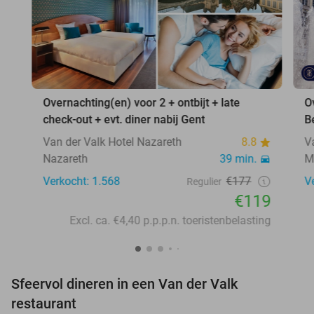
Overnachting(en) voor 2 + ontbijt + late
O
check-out + evt. diner nabij Gent
B
Van der Valk Hotel Nazareth
8.8
V
Nazareth
39 min.
M
Verkocht: 1.568
€177
V
Regulier
€119
Excl. ca. €4,40 p.p.p.n. toeristenbelasting
Sfeervol dineren in een Van der Valk
restaurant