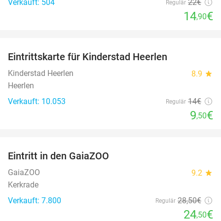
Verkauft: 504
22€
Regulär
14
€
,90
favorite_border
Eintrittskarte für Kinderstad Heerlen
32%
Kinderstad Heerlen
8.9
star
Heerlen
Verkauft: 10.053
14€
Regulär
9
€
,50
favorite_border
Eintritt in den GaiaZOO
14%
GaiaZOO
9.2
star
Kerkrade
Verkauft: 7.800
28
,50
€
Regulär
24
€
,50