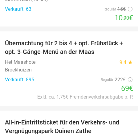
Verkauft: 63
15€
Regulär
10
€
,90
favorite_border
Übernachtung für 2 bis 4 + opt. Frühstück +
69%
opt. 3-Gänge-Menü an der Maas
Het Maashotel
9.4
star
Broekhuizen
Verkauft: 895
222€
Regulär
69€
Exkl. ca. 1,75€ Fremdenverkehrsabgabe p. P.
favorite_border
All-in-Eintrittsticket für den Verkehrs- und
15%
Vergnügungspark Duinen Zathe