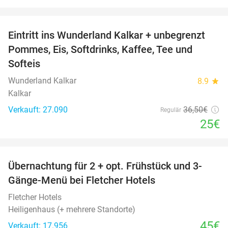
favorite_border
Eintritt ins Wunderland Kalkar + unbegrenzt
32%
Pommes, Eis, Softdrinks, Kaffee, Tee und
Softeis
Wunderland Kalkar
8.9
star
Kalkar
Verkauft: 27.090
36
,50
€
Regulär
25€
favorite_border
Übernachtung für 2 + opt. Frühstück und 3-
Gänge-Menü bei Fletcher Hotels
Fletcher Hotels
Heiligenhaus (+ mehrere Standorte)
45€
Verkauft: 17.956