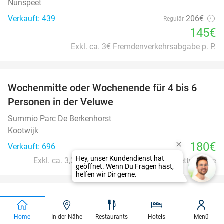
Nunspeet
Verkauft: 439
206€
Regulär
145€
Exkl. ca. 3€ Fremdenverkehrsabgabe p. P.
favorite_border
Wochenmitte oder Wochenende für 4 bis 6
Personen in der Veluwe
Summio Parc De Berkenhorst
Kootwijk
180€
Verkauft: 696
Exkl. ca. 3,35 € p.P.p.N. und 14 € p.P. für Bettwäsche
favorite_border
Übernachtung für 2 + Frühstück in Antwerpen
33%
Home
In der Nähe
Restaurants
Hotels
Menü
Radisson Hotel Antwerp Berchem
9.6
star