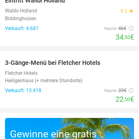
Eintritt Walibi Holland
25%
Walibi Holland
9.3
star
Biddinghuizen
Verkauft: 4.687
46€
Regulär
34
€
,50
favorite_border
3-Gänge-Menü bei Fletcher Hotels
42%
Fletcher Hotels
Heiligenhaus (+ mehrere Standorte)
Verkauft: 13.418
39€
Regulär
22
€
,50
Gewinne eine gratis