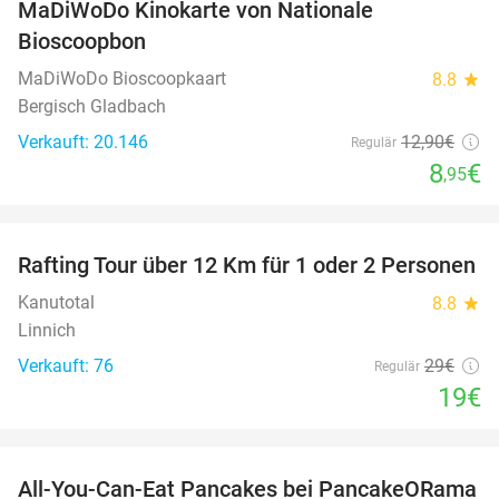
MaDiWoDo Kinokarte von Nationale
31%
Bioscoopbon
MaDiWoDo Bioscoopkaart
8.8
star
Bergisch Gladbach
Verkauft: 20.146
12
,90
€
Regulär
8
€
,95
favorite_border
Rafting Tour über 12 Km für 1 oder 2 Personen
34%
Kanutotal
8.8
star
Linnich
Verkauft: 76
29€
Regulär
19€
favorite_border
All-You-Can-Eat Pancakes bei PancakeORama
43%