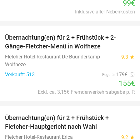
99€
Inklusive aller Nebenkosten
favorite_border
Übernachtung(en) für 2 + Frühstück + 2-
13%
Gänge-Fletcher-Menü in Wolfheze
Fletcher Hotel-Restaurant De Buunderkamp
9.3
star
Wolfheze
Verkauft: 513
179€
Regulär
155€
Exkl. ca. 3,15€ Fremdenverkehrsabgabe p. P.
favorite_border
Übernachtung(en) für 2 + Frühstück +
21%
Fletcher-Hauptgericht nach Wahl
Fletcher Hotel-Restaurant Erica
9.2
star