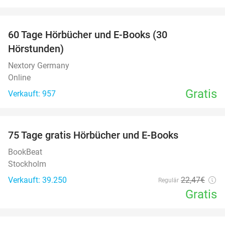
favorite_border
60 Tage Hörbücher und E-Books (30
Hörstunden)
Nextory Germany
Online
Gratis
Verkauft: 957
favorite_border
100%
75 Tage gratis Hörbücher und E-Books
BookBeat
Stockholm
Verkauft: 39.250
22
,47
€
Regulär
Gratis
favorite_border