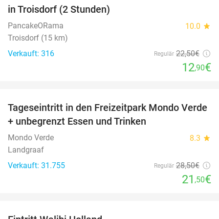
in Troisdorf (2 Stunden)
PancakeORama
10.0
star
Troisdorf (15 km)
Verkauft: 316
22
,50
€
Regulär
12
€
,90
favorite_border
Tageseintritt in den Freizeitpark Mondo Verde
25%
+ unbegrenzt Essen und Trinken
Mondo Verde
8.3
star
Landgraaf
Verkauft: 31.755
28
,50
€
Regulär
21
€
,50
favorite_border