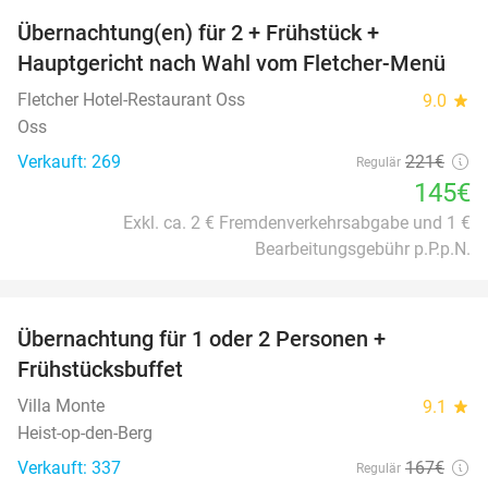
Übernachtung(en) für 2 + Frühstück +
34%
Hauptgericht nach Wahl vom Fletcher-Menü
Fletcher Hotel-Restaurant Oss
9.0
star
Oss
Verkauft: 269
221€
Regulär
145€
Exkl. ca. 2 € Fremdenverkehrsabgabe und 1 €
Bearbeitungsgebühr p.P.p.N.
favorite_border
Übernachtung für 1 oder 2 Personen +
41%
Frühstücksbuffet
Villa Monte
9.1
star
Heist-op-den-Berg
Verkauft: 337
167€
Regulär