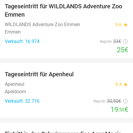
Tageseintritt für WILDLANDS Adventure Zoo
24%
Emmen
WILDLANDS Adventure Zoo Emmen
9.6
star
Emmen
Verkauft: 16.974
33€
Regulär
25€
favorite_border
Tageseintritt für Apenheul
36%
Apenheul
9.4
star
Apeldoorn
Verkauft: 32.716
30
,50
€
Regulär
19
€
,50
favorite_border