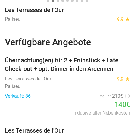
Les Terrasses de l'Our
Paliseul
9.9
star
Verfügbare Angebote
favorite_border
Übernachtung(en) für 2 + Frühstück + Late
Check-out + opt. Dinner in den Ardennen
Les Terrasses de l'Our
9.9
star
Paliseul
Verkauft: 86
210€
Regulär
140€
Inklusive aller Nebenkosten
Les Terrasses de l'Our