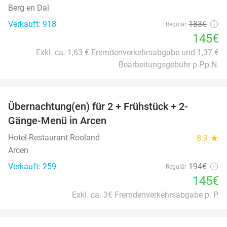
Berg en Dal
Verkauft: 918
183€
Regulär
145€
Exkl. ca. 1,63 € Fremdenverkehrsabgabe und 1,37 €
Bearbeitungsgebühr p.P.p.N.
favorite_border
Übernachtung(en) für 2 + Frühstück + 2-
25%
Gänge-Menü in Arcen
Hotel-Restaurant Rooland
8.9
star
Arcen
Verkauft: 259
194€
Regulär
145€
Exkl. ca. 3€ Fremdenverkehrsabgabe p. P.
favorite_border