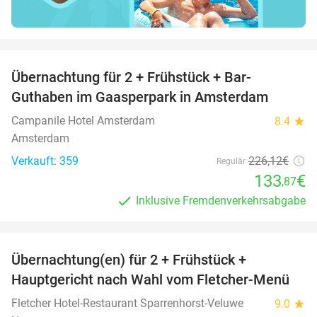
favorite_border
Übernachtung für 2 + Frühstück + Bar-
41%
Guthaben im Gaasperpark in Amsterdam
Campanile Hotel Amsterdam
8.4
star
Amsterdam
Verkauft: 359
226
,12
€
Regulär
133
€
,87
Inklusive Fremdenverkehrsabgabe
favorite_border
Übernachtung(en) für 2 + Frühstück +
30%
Hauptgericht nach Wahl vom Fletcher-Menü
Fletcher Hotel-Restaurant Sparrenhorst-Veluwe
9.0
star