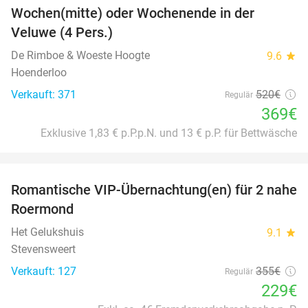
Wochen(mitte) oder Wochenende in der
34%
Veluwe (4 Pers.)
De Rimboe & Woeste Hoogte
9.6
star
Hoenderloo
Verkauft: 371
520€
Regulär
369€
Exklusive 1,83 € p.P.p.N. und 13 € p.P. für Bettwäsche
favorite_border
Romantische VIP-Übernachtung(en) für 2 nahe
35%
Roermond
Het Gelukshuis
9.1
star
Stevensweert
Verkauft: 127
355€
Regulär
229€