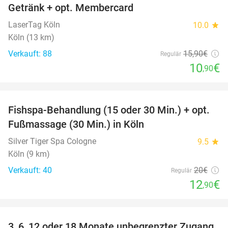
Getränk + opt. Membercard
LaserTag Köln
10.0
star
Köln (13 km)
Verkauft: 88
15
,90
€
Regulär
10
€
,90
favorite_border
Fishspa-Behandlung (15 oder 30 Min.) + opt.
36%
Fußmassage (30 Min.) in Köln
Silver Tiger Spa Cologne
9.5
star
Köln (9 km)
Verkauft: 40
20€
Regulär
12
€
,90
favorite_border
3, 6, 12 oder 18 Monate unbegrenzter Zugang