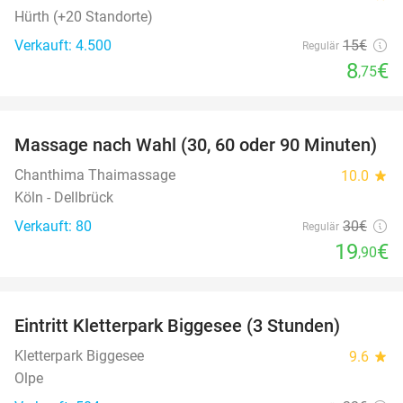
Hürth (+20 Standorte)
Verkauft: 4.500
15€
Regulär
8
€
,75
favorite_border
Massage nach Wahl (30, 60 oder 90 Minuten)
34%
Chanthima Thaimassage
10.0
star
Köln - Dellbrück
Verkauft: 80
30€
Regulär
19
€
,90
favorite_border
Eintritt Kletterpark Biggesee (3 Stunden)
32%
Kletterpark Biggesee
9.6
star
Olpe