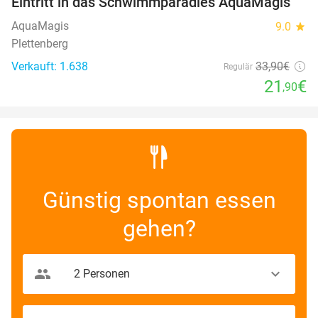
Eintritt in das Schwimmparadies AquaMagis
35%
AquaMagis
9.0
star
Plettenberg
Verkauft: 1.638
33
,90
€
Regulär
21
€
,90
Günstig spontan essen
gehen?