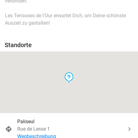
verbinden.
Les Terrasses de l'Our erwartet Dich, um Deine schönste
Auszeit zu gestalten!
Standorte
food
Paliseul
Rue de Lesse 1
Wegbeschreibung