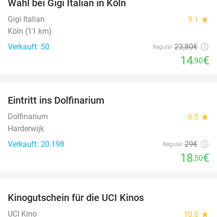
Wahl bei Gigi Italian in Köln
Gigi Italian
9.1
star
Köln (11 km)
Verkauft: 50
23
,80
€
Regulär
14
€
,90
favorite_border
Eintritt ins Dolfinarium
36%
Dolfinarium
8.5
star
Harderwijk
Verkauft: 20.198
29€
Regulär
18
€
,50
favorite_border
Kinogutschein für die UCI Kinos
42%
UCI Kino
10.0
star