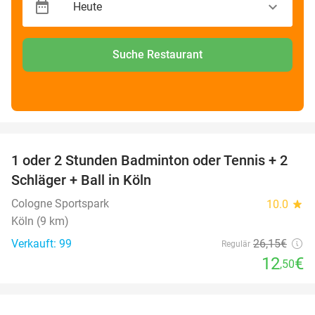
Suche Restaurant
favorite_border
1 oder 2 Stunden Badminton oder Tennis + 2
52%
Schläger + Ball in Köln
Cologne Sportspark
10.0
star
Köln (9 km)
Verkauft: 99
26
,15
€
Regulär
12
€
,50
favorite_border