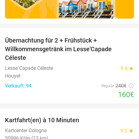
favorite_border
Übernachtung für 2 + Frühstück +
33%
Willkommensgetränk im Lesse'Capade
Céleste
Lesse´Capade Céleste
9.4
star
Houyet
Verkauft: 94
240€
Regulär
160€
favorite_border
Kartfahrt(en) à 10 Minuten
27%
Kartcenter Cologne
9.3
star
50996 Köln (13 km)