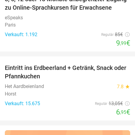
88%
zu Online-Sprachkursen für Erwachsene
eSpeaks
Paris
Verkauft: 1.192
85€
Regulär
9
€
,99
favorite_border
Eintritt ins Erdbeerland + Getränk, Snack oder
47%
Pfannkuchen
Het Aardbeienland
7.8
star
Horst
Verkauft: 15.675
13
,05
€
Regulär
6
€
,95