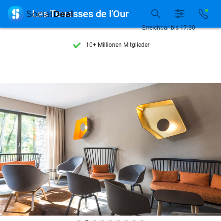
Entdecke 15.000+ Deals

Les Terrasses de l'Our
7 Tage die Woche verfügbar
Erreichbar bis 17:30
10+ Millionen Mitglieder
9,4
basierend auf
205.857 Bewertungen
Entdecke 15.000+ Deals
7 Tage die Woche verfügbar
10+ Millionen Mitglieder