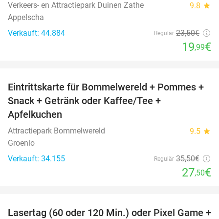
Verkeers- en Attractiepark Duinen Zathe
9.8
star
Appelscha
Verkauft: 44.884
23
,50
€
Regulär
19
€
,99
favorite_border
Eintrittskarte für Bommelwereld + Pommes +
23%
Snack + Getränk oder Kaffee/Tee +
Apfelkuchen
Attractiepark Bommelwereld
9.5
star
Groenlo
Verkauft: 34.155
35
,50
€
Regulär
27
€
,50
favorite_border
Lasertag (60 oder 120 Min.) oder Pixel Game +
31%