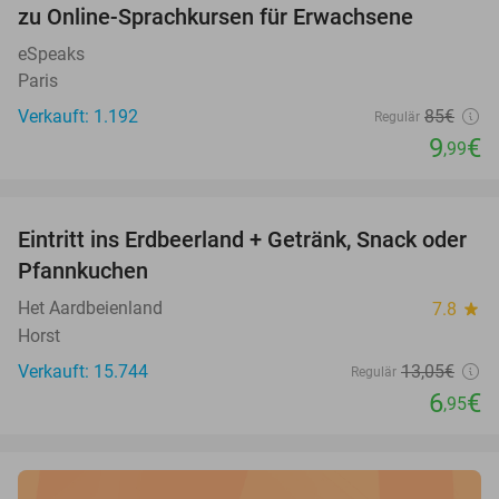
zu Online-Sprachkursen für Erwachsene
eSpeaks
Paris
Verkauft: 1.192
85€
Regulär
9
€
,99
favorite_border
Eintritt ins Erdbeerland + Getränk, Snack oder
47%
Pfannkuchen
Het Aardbeienland
7.8
star
Horst
Verkauft: 15.744
13
,05
€
Regulär
6
€
,95