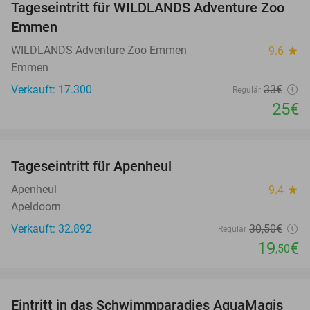
Tageseintritt für WILDLANDS Adventure Zoo
24%
Emmen
WILDLANDS Adventure Zoo Emmen
9.6
star
Emmen
Verkauft: 17.300
33€
Regulär
25€
favorite_border
Tageseintritt für Apenheul
36%
Apenheul
9.4
star
Apeldoorn
Verkauft: 32.892
30
,50
€
Regulär
19
€
,50
favorite_border
Eintritt in das Schwimmparadies AquaMagis