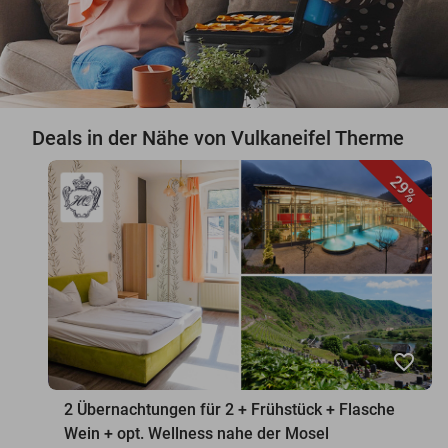
Deals in der Nähe von Vulkaneifel Therme
29%
favorite_border
2 Übernachtungen für 2 + Frühstück + Flasche
Wein + opt. Wellness nahe der Mosel