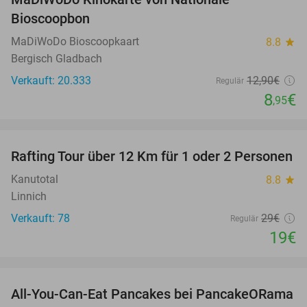
31%
Bioscoopbon
MaDiWoDo Bioscoopkaart
8.8
star
Bergisch Gladbach
Verkauft: 20.333
12
,90
€
Regulär
8
€
,95
favorite_border
Rafting Tour über 12 Km für 1 oder 2 Personen
34%
Kanutotal
8.8
star
Linnich
Verkauft: 78
29€
Regulär
19€
favorite_border
All-You-Can-Eat Pancakes bei PancakeORama
43%