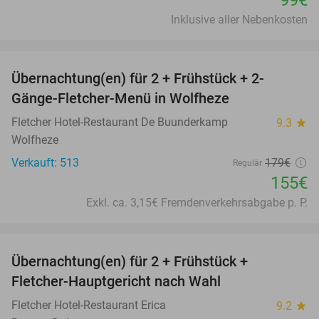
99€
Inklusive aller Nebenkosten
favorite_border
Übernachtung(en) für 2 + Frühstück + 2-
13%
Gänge-Fletcher-Menü in Wolfheze
Fletcher Hotel-Restaurant De Buunderkamp
9.3
star
Wolfheze
Verkauft: 513
179€
Regulär
155€
Exkl. ca. 3,15€ Fremdenverkehrsabgabe p. P.
favorite_border
Übernachtung(en) für 2 + Frühstück +
21%
Fletcher-Hauptgericht nach Wahl
Fletcher Hotel-Restaurant Erica
9.2
star