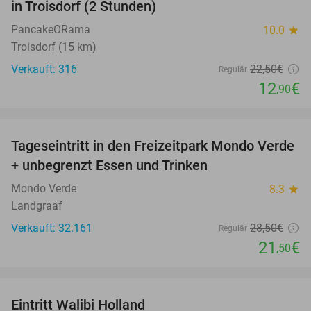
in Troisdorf (2 Stunden)
PancakeORama
10.0
star
Troisdorf (15 km)
Verkauft: 316
22
,50
€
Regulär
12
€
,90
favorite_border
Tageseintritt in den Freizeitpark Mondo Verde
25%
+ unbegrenzt Essen und Trinken
Mondo Verde
8.3
star
Landgraaf
Verkauft: 32.161
28
,50
€
Regulär
21
€
,50
favorite_border
Eintritt Walibi Holland
25%