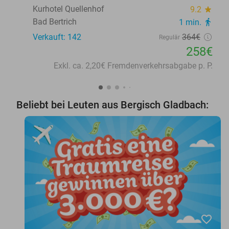
Kurhotel Quellenhof
9.2
star
Bad Bertrich
1 min.
directions_walk
Verkauft: 142
364€
Regulär
258€
Exkl. ca. 2,20€ Fremdenverkehrsabgabe p. P.
Beliebt bei Leuten aus Bergisch Gladbach:
favorite_border