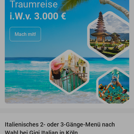
Traumreise
i.W.v. 3.000 €
Mach mit!
favorite_border
Italienisches 2- oder 3-Gänge-Menü nach
37%
Wahl bei Gigi Italian in Köln