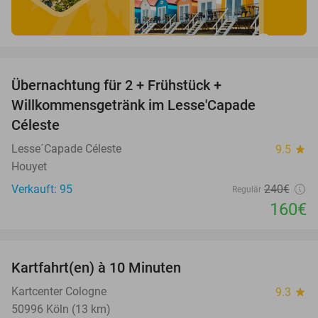
favorite_border
Übernachtung für 2 + Frühstück +
33%
Willkommensgetränk im Lesse'Capade
Céleste
Lesse´Capade Céleste
9.5
star
Houyet
Verkauft: 95
240€
Regulär
160€
favorite_border
Kartfahrt(en) à 10 Minuten
27%
Kartcenter Cologne
9.3
star
50996 Köln (13 km)