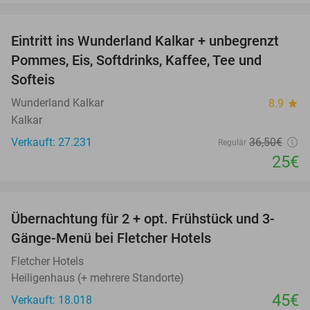
favorite_border
Eintritt ins Wunderland Kalkar + unbegrenzt
32%
Pommes, Eis, Softdrinks, Kaffee, Tee und
Softeis
Wunderland Kalkar
8.9
star
Kalkar
Verkauft: 27.231
36
,50
€
Regulär
25€
favorite_border
Übernachtung für 2 + opt. Frühstück und 3-
Gänge-Menü bei Fletcher Hotels
Fletcher Hotels
Heiligenhaus (+ mehrere Standorte)
45€
Verkauft: 18.018