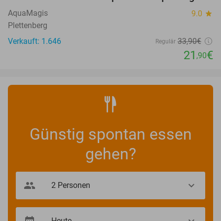
35%
AquaMagis
9.0
star
Plettenberg
Verkauft: 1.646
33
,90
€
Regulär
21
€
,90
Günstig spontan essen
gehen?