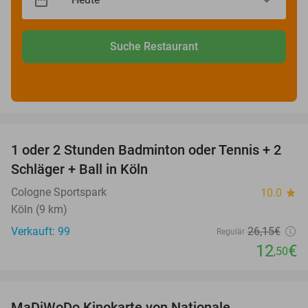
Suche Restaurant
favorite_border
1 oder 2 Stunden Badminton oder Tennis + 2
52%
Schläger + Ball in Köln
Cologne Sportspark
10.0
star
Köln (9 km)
Verkauft: 99
26
,15
€
Regulär
12
€
,50
favorite_border
MaDiWoDo Kinokarte von Nationale