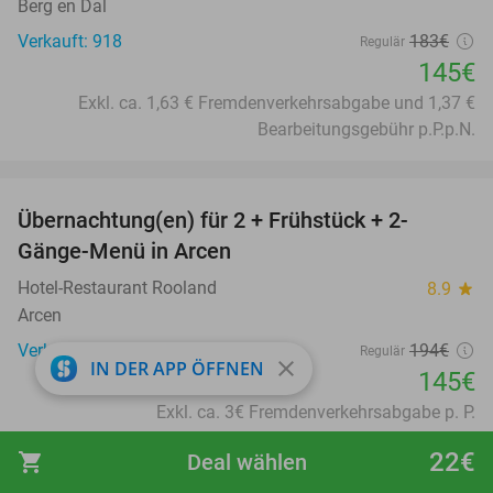
Berg en Dal
Verkauft: 918
183€
Regulär
145€
Exkl. ca. 1,63 € Fremdenverkehrsabgabe und 1,37 €
Bearbeitungsgebühr p.P.p.N.
favorite_border
Übernachtung(en) für 2 + Frühstück + 2-
25%
Gänge-Menü in Arcen
Hotel-Restaurant Rooland
8.9
star
Arcen
Verkauft: 259
194€
Regulär
close
IN DER APP ÖFFNEN
145€
Exkl. ca. 3€ Fremdenverkehrsabgabe p. P.
favorite_border
22€
shopping_cart
Deal wählen