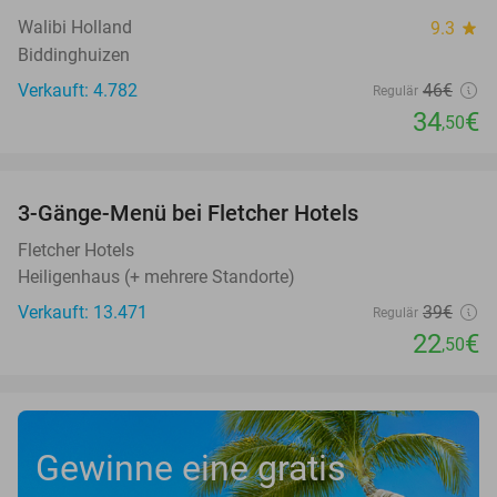
Walibi Holland
9.3
star
Biddinghuizen
Verkauft: 4.782
46€
Regulär
34
€
,50
favorite_border
3-Gänge-Menü bei Fletcher Hotels
42%
Fletcher Hotels
Heiligenhaus (+ mehrere Standorte)
Verkauft: 13.471
39€
Regulär
22
€
,50
Gewinne eine gratis