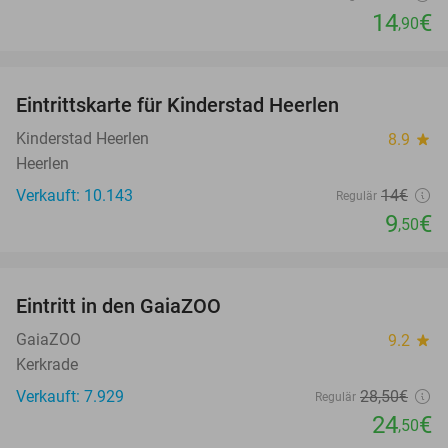
14
€
,90
favorite_border
Eintrittskarte für Kinderstad Heerlen
32%
Kinderstad Heerlen
8.9
star
Heerlen
Verkauft: 10.143
14€
Regulär
9
€
,50
favorite_border
Eintritt in den GaiaZOO
14%
GaiaZOO
9.2
star
Kerkrade
Verkauft: 7.929
28
,50
€
Regulär
24
€
,50