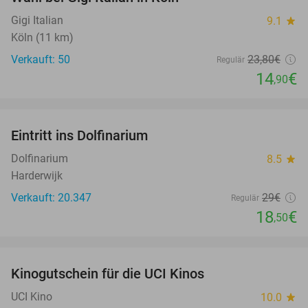
Gigi Italian
9.1
star
Köln (11 km)
Verkauft: 50
23
,80
€
Regulär
14
€
,90
favorite_border
Eintritt ins Dolfinarium
36%
Dolfinarium
8.5
star
Harderwijk
Verkauft: 20.347
29€
Regulär
18
€
,50
favorite_border
Kinogutschein für die UCI Kinos
42%
UCI Kino
10.0
star