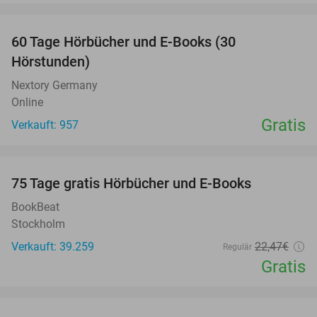
favorite_border
60 Tage Hörbücher und E-Books (30
Hörstunden)
Nextory Germany
Online
Gratis
Verkauft: 957
favorite_border
100%
75 Tage gratis Hörbücher und E-Books
BookBeat
Stockholm
Verkauft: 39.259
22
,47
€
Regulär
Gratis
favorite_border