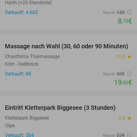
Hürth (+20 Standorte)
Verkauft: 4.602
15€
Regulär
8
€
,75
favorite_border
Massage nach Wahl (30, 60 oder 90 Minuten)
34%
Chanthima Thaimassage
10.0
star
Köln - Dellbrück
Verkauft: 80
30€
Regulär
19
€
,90
favorite_border
Eintritt Kletterpark Biggesee (3 Stunden)
32%
Kletterpark Biggesee
9.6
star
Olpe
Verkauft: 504
22€
Regulär