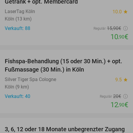
Getränk + opt. Membercard
LaserTag Köln
10.0
star
Köln (13 km)
Verkauft: 88
15
,90
€
Regulär
10
€
,90
favorite_border
Fishspa-Behandlung (15 oder 30 Min.) + opt.
36%
Fußmassage (30 Min.) in Köln
Silver Tiger Spa Cologne
9.5
star
Köln (9 km)
Verkauft: 40
20€
Regulär
12
€
,90
favorite_border
3, 6, 12 oder 18 Monate unbegrenzter Zugang
88%