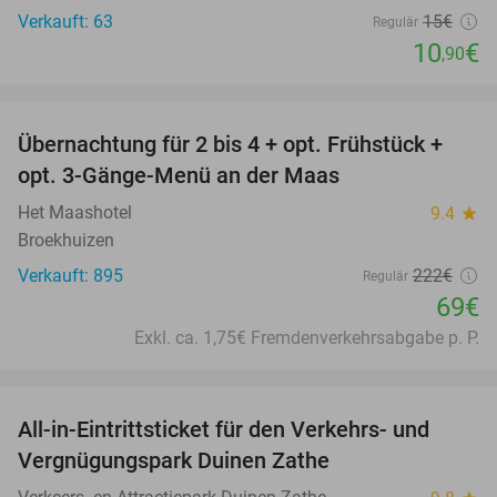
Verkauft: 63
15€
Regulär
10
€
,90
favorite_border
Übernachtung für 2 bis 4 + opt. Frühstück +
69%
opt. 3-Gänge-Menü an der Maas
Het Maashotel
9.4
star
Broekhuizen
Verkauft: 895
222€
Regulär
69€
Exkl. ca. 1,75€ Fremdenverkehrsabgabe p. P.
favorite_border
All-in-Eintrittsticket für den Verkehrs- und
15%
Vergnügungspark Duinen Zathe