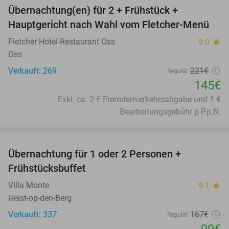
Übernachtung(en) für 2 + Frühstück +
34%
Hauptgericht nach Wahl vom Fletcher-Menü
Fletcher Hotel-Restaurant Oss
9.0
star
Oss
Verkauft: 269
221€
Regulär
145€
Exkl. ca. 2 € Fremdenverkehrsabgabe und 1 €
Bearbeitungsgebühr p.P.p.N.
favorite_border
Übernachtung für 1 oder 2 Personen +
41%
Frühstücksbuffet
Villa Monte
9.1
star
Heist-op-den-Berg
Verkauft: 337
167€
Regulär