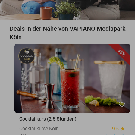
Deals in der Nähe von VAPIANO Mediapark
Köln
35%
favorite_border
Cocktailkurs (2,5 Stunden)
Cocktailkurse Köln
9.5
star