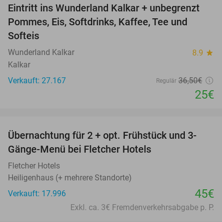
Eintritt ins Wunderland Kalkar + unbegrenzt
32%
Pommes, Eis, Softdrinks, Kaffee, Tee und
Softeis
Wunderland Kalkar
8.9
star
Kalkar
Verkauft: 27.167
36
,50
€
Regulär
25€
favorite_border
Übernachtung für 2 + opt. Frühstück und 3-
Gänge-Menü bei Fletcher Hotels
Fletcher Hotels
Heiligenhaus (+ mehrere Standorte)
45€
Verkauft: 17.996
Exkl. ca. 3€ Fremdenverkehrsabgabe p. P.