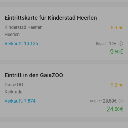
favorite_border
Eintrittskarte für Kinderstad Heerlen
32%
Kinderstad Heerlen
8.9
star
Heerlen
Verkauft: 10.126
14€
Regulär
9
€
,50
favorite_border
Eintritt in den GaiaZOO
14%
GaiaZOO
9.2
star
Kerkrade
Verkauft: 7.874
28
,50
€
Regulär
24
€
,50
favorite_border