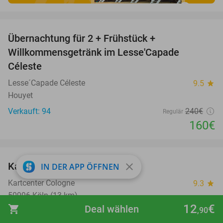
favorite_border
Übernachtung für 2 + Frühstück +
33%
Willkommensgetränk im Lesse'Capade
Céleste
Lesse´Capade Céleste
9.5
star
Houyet
Verkauft: 94
240€
Regulär
160€
favorite_border
Kartfahrt(en) à 10 Minuten
close
IN DER APP ÖFFNEN
27%
Kartcenter Cologne
9.3
star
50996 Köln (13 km)
12
€
shopping_cart
Deal wählen
,90
Verkauft: 63
15€
Regulär