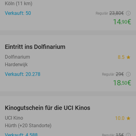
Köln (11 km)
Verkauft: 50
23
,80
€
Regulär
14
€
,90
favorite_border
Eintritt ins Dolfinarium
36%
Dolfinarium
8.5
star
Harderwijk
Verkauft: 20.278
29€
Regulär
18
€
,50
favorite_border
Kinogutschein für die UCI Kinos
42%
UCI Kino
10.0
star
Hürth (+20 Standorte)
Verkauft: 4.588
15€
Regulär