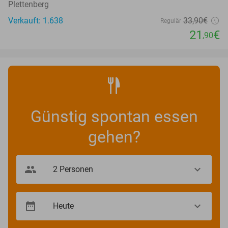
Plettenberg
Verkauft: 1.638
33
,90
€
Regulär
21
€
,90
Günstig spontan essen
gehen?