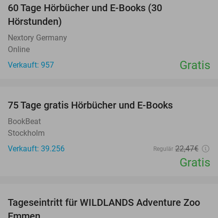
60 Tage Hörbücher und E-Books (30
Hörstunden)
Nextory Germany
Online
Gratis
Verkauft: 957
favorite_border
100%
75 Tage gratis Hörbücher und E-Books
BookBeat
Stockholm
Verkauft: 39.256
22
,47
€
Regulär
Gratis
favorite_border
Tageseintritt für WILDLANDS Adventure Zoo
24%
Emmen