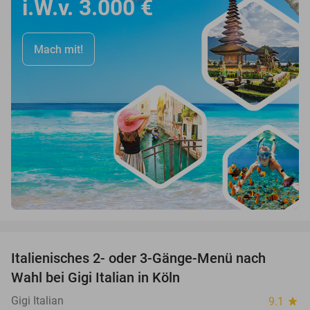
i.W.v. 3.000 €
Mach mit!
favorite_border
Italienisches 2- oder 3-Gänge-Menü nach
37%
Wahl bei Gigi Italian in Köln
Gigi Italian
9.1
star