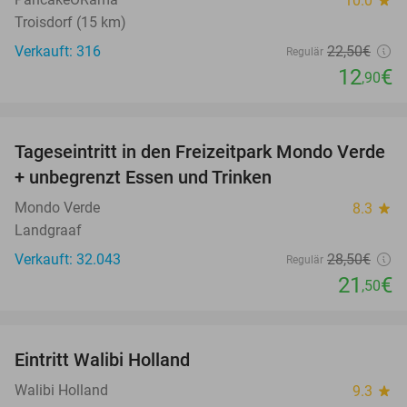
10.0
star
Troisdorf (15 km)
Verkauft: 316
22
,50
€
Regulär
12
€
,90
favorite_border
Tageseintritt in den Freizeitpark Mondo Verde
25%
+ unbegrenzt Essen und Trinken
Mondo Verde
8.3
star
Landgraaf
Verkauft: 32.043
28
,50
€
Regulär
21
€
,50
favorite_border
Eintritt Walibi Holland
25%
Walibi Holland
9.3
star