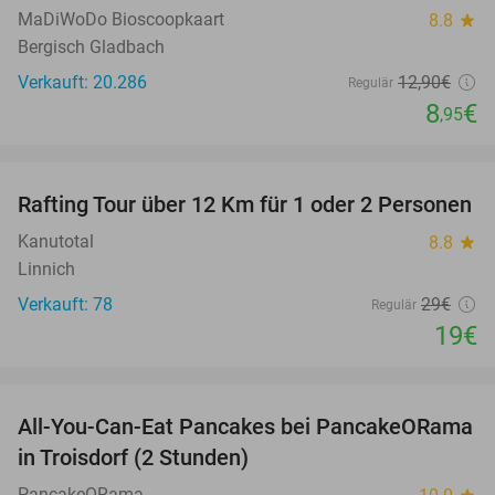
MaDiWoDo Bioscoopkaart
8.8
star
Bergisch Gladbach
Verkauft: 20.286
12
,90
€
Regulär
8
€
,95
favorite_border
Rafting Tour über 12 Km für 1 oder 2 Personen
34%
Kanutotal
8.8
star
Linnich
Verkauft: 78
29€
Regulär
19€
favorite_border
All-You-Can-Eat Pancakes bei PancakeORama
43%
in Troisdorf (2 Stunden)
PancakeORama