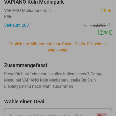
VAPIANO Köln Mediapark
VAPIANO Mediapark Köln
7.8
star
Köln
Verkauft: 200
22
,85
€
Regulär
12
€
,90
Täglich um Mitternacht neue Social Deals. Sei schnell,
weg = weg!
Zusammengefasst
Freue Dich auf ein genussvolles italienisches 3-Gänge-
Menü bei VAPIANO Köln Mediapark: stelle Dir Dein
Lieblingsmenü nach Wahl zusammen
Wähle einen Deal
Italienisches 3-Gänge-Menü - Early Bird
48%