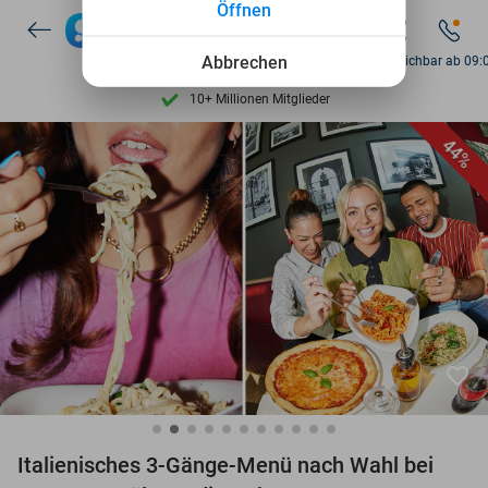
Öffnen
7 Tage die Woche verfügbar
10+ Millionen Mitglieder
Abbrechen
Fr. erreichbar ab 09:
9,4
basierend auf
205.916 Bewertungen
Entdecke 15.000+ Deals
44%
7 Tage die Woche verfügbar
10+ Millionen Mitglieder
favorite_border
Italienisches 3-Gänge-Menü nach Wahl bei