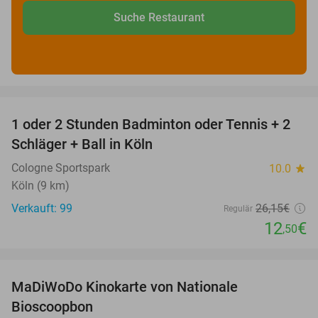
Suche Restaurant
favorite_border
1 oder 2 Stunden Badminton oder Tennis + 2
52%
Schläger + Ball in Köln
Cologne Sportspark
10.0
star
Köln (9 km)
Verkauft: 99
26
,15
€
Regulär
12
€
,50
favorite_border
MaDiWoDo Kinokarte von Nationale
31%
Bioscoopbon