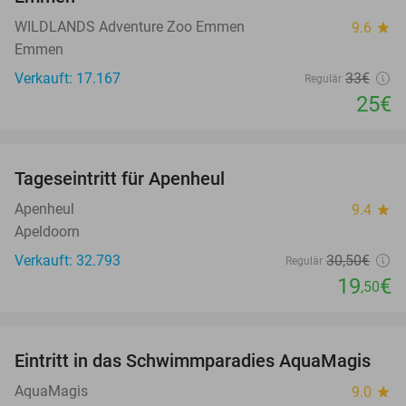
WILDLANDS Adventure Zoo Emmen
9.6
star
Emmen
Verkauft: 17.167
33€
Regulär
25€
favorite_border
Tageseintritt für Apenheul
36%
Apenheul
9.4
star
Apeldoorn
Verkauft: 32.793
30
,50
€
Regulär
19
€
,50
favorite_border
Eintritt in das Schwimmparadies AquaMagis
35%
AquaMagis
9.0
star