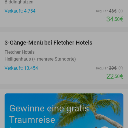
Biddinghuizen
Verkauft: 4.754
46€
Regulär
34
€
,50
favorite_border
3-Gänge-Menü bei Fletcher Hotels
42%
Fletcher Hotels
Heiligenhaus (+ mehrere Standorte)
Verkauft: 13.454
39€
Regulär
22
€
,50
Gewinne eine gratis
Traumreise