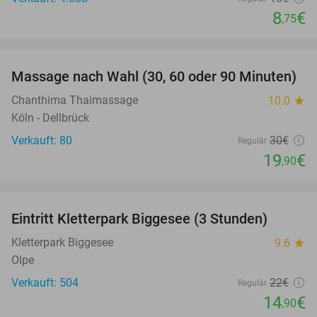
8
€
,75
favorite_border
Massage nach Wahl (30, 60 oder 90 Minuten)
34%
Chanthima Thaimassage
10.0
star
Köln - Dellbrück
Verkauft: 80
30€
Regulär
19
€
,90
favorite_border
Eintritt Kletterpark Biggesee (3 Stunden)
32%
Kletterpark Biggesee
9.6
star
Olpe
Verkauft: 504
22€
Regulär
14
€
,90