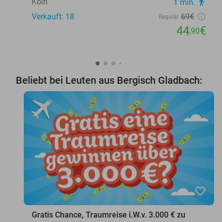
Köln
1 min.
directions_walk
Verkauft: 18
69€
Regulär
44
€
,90
Beliebt bei Leuten aus Bergisch Gladbach:
favorite_border
Gratis Chance, Traumreise i.W.v. 3.000 € zu