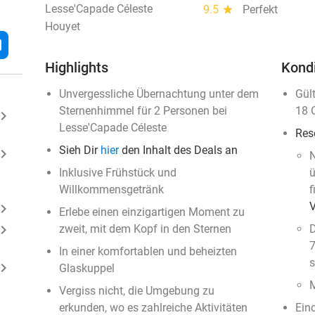
Lesse'Capade Céleste
9.5
star
Perfekt
Houyet
l
Highlights
Kond
Unvergessliche Übernachtung unter dem
Gül
Sternenhimmel für 2 Personen bei
18 
ard_arrow_right
Lesse'Capade Céleste
Res
Sieh Dir
hier
den Inhalt des Deals an
ard_arrow_right
N
Inklusive Frühstück und
ü
Willkommensgetränk
f
ard_arrow_right
Erlebe einen einzigartigen Moment zu
ard_arrow_right
zweit, mit dem Kopf in den Sternen
D
7
In einer komfortablen und beheizten
s
ard_arrow_right
Glaskuppel
M
Vergiss nicht, die Umgebung zu
erkunden, wo es zahlreiche Aktivitäten
Ein