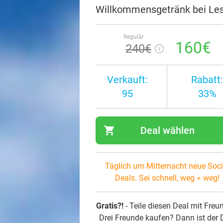
Willkommensgetränk bei Les
Regulär
160€
240€
Verkauft:
Rabatt:
95
33%
shopping_cart
Deal wählen
navi
Täglich um Mitternacht neue Soci
Deals. Sei schnell, weg = weg!
Gratis?!
- Teile diesen Deal mit Freu
Drei Freunde kaufen? Dann ist der 