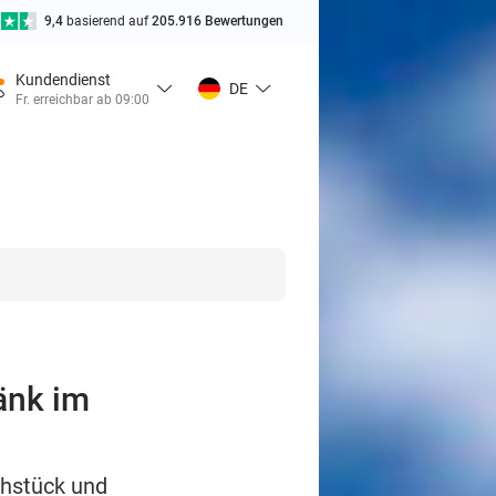
9,4
basierend auf
205.916 Bewertungen
Kundendienst
DE
Fr. erreichbar ab 09:00
änk im
ühstück und