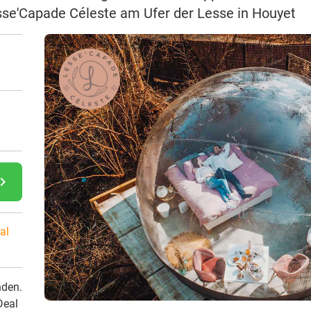
se'Capade Céleste am Ufer der Lesse in Houyet
gate_next
al
nden.
Deal