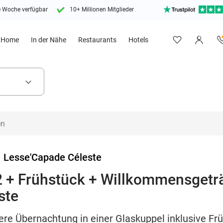
e Woche verfügbar
10+ Millionen Mitglieder
Home
In der Nähe
Restaurants
Hotels
keyboard_arrow_down
>
Lesse'Capade Céleste
2 + Frühstück + Willkommensgetr
ste
ere Übernachtung in einer Glaskuppel inklusive Fr