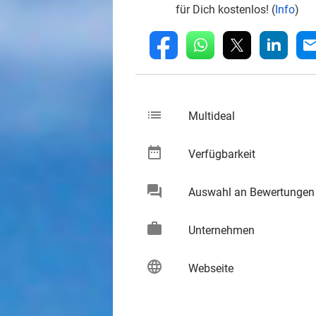
für Dich kostenlos! (
Info
)
whatsapp
linkedin
fb
mai
list
keybo
Multideal
date_range
keybo
Verfügbarkeit
chat
Auswahl an Bewertungen
keybo
work
keybo
Unternehmen
language
keybo
Webseite