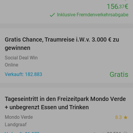
156
€
,37
Inklusive Fremdenverkehrsabgabe
favorite_border
Gratis Chance, Traumreise i.W.v. 3.000 € zu
gewinnen
Social Deal Win
Online
Gratis
Verkauft: 182.883
favorite_border
Tageseintritt in den Freizeitpark Mondo Verde
25%
+ unbegrenzt Essen und Trinken
Mondo Verde
8.3
star
Landgraaf