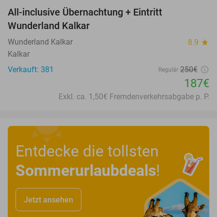
All-inclusive Übernachtung + Eintritt
25%
Wunderland Kalkar
Wunderland Kalkar
8.9
star
Kalkar
Verkauft: 381
250€
Regulär
187€
Exkl. ca. 1,50€ Fremdenverkehrsabgabe p. P.
Entdecke die tollsten
Sommerurlaubdeals
!
Jetzt ansehen