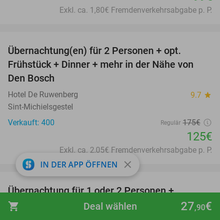
Exkl. ca. 1,80€ Fremdenverkehrsabgabe p. P.
favorite_border
Übernachtung(en) für 2 Personen + opt.
29%
Frühstück + Dinner + mehr in der Nähe von
Den Bosch
Hotel De Ruwenberg
9.7
star
Sint-Michielsgestel
Verkauft: 400
175€
Regulär
125€
Exkl. ca. 2,05€ Fremdenverkehrsabgabe p. P.
close
IN DER APP ÖFFNEN
favorite_border
Übernachtung für 1 oder 2 Personen +
41%
Frühstücksbuffet
27
€
shopping_cart
Deal wählen
,90