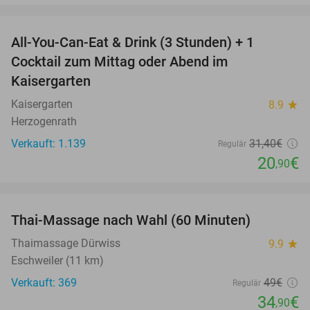
favorite_border
All-You-Can-Eat & Drink (3 Stunden) + 1
33%
Cocktail zum Mittag oder Abend im
Kaisergarten
Kaisergarten
8.9
star
Herzogenrath
Verkauft: 1.139
31
,40
€
Regulär
20
€
,90
favorite_border
Thai-Massage nach Wahl (60 Minuten)
29%
Thaimassage Dürwiss
9.9
star
Eschweiler (11 km)
Verkauft: 369
49€
Regulär
34
€
,90