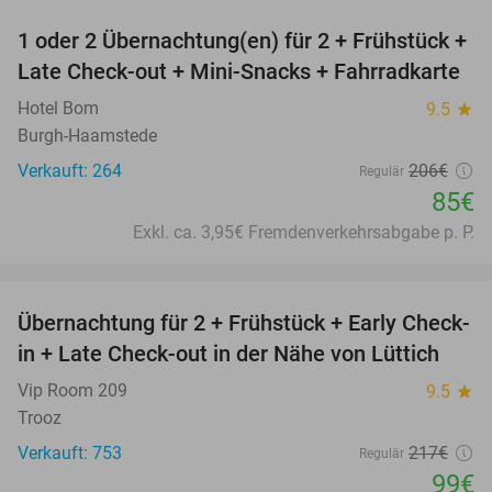
1 oder 2 Übernachtung(en) für 2 + Frühstück +
59%
Late Check-out + Mini-Snacks + Fahrradkarte
Hotel Bom
9.5
star
Burgh-Haamstede
Verkauft: 264
206€
Regulär
85€
Exkl. ca. 3,95€ Fremdenverkehrsabgabe p. P.
favorite_border
Übernachtung für 2 + Frühstück + Early Check-
54%
in + Late Check-out in der Nähe von Lüttich
Vip Room 209
9.5
star
Trooz
Verkauft: 753
217€
Regulär
99€