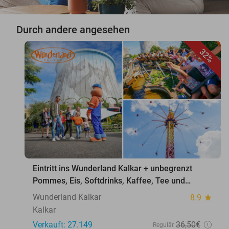
Durch andere angesehen
32%
favorite_border
Eintritt ins Wunderland Kalkar + unbegrenzt
Pommes, Eis, Softdrinks, Kaffee, Tee und
Softeis
Wunderland Kalkar
8.9
star
Kalkar
Verkauft: 27.149
36
,50
€
Regulär