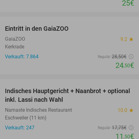
25€
favorite_border
Eintritt in den GaiaZOO
14%
GaiaZOO
9.2
star
Kerkrade
Verkauft: 7.864
28
,50
€
Regulär
24
€
,50
favorite_border
Indisches Hauptgericht + Naanbrot + optional
35%
inkl. Lassi nach Wahl
Namaste Indisches Restaurant
10.0
star
Eschweiler (11 km)
Verkauft: 247
17
,75
€
Regulär
11
€
,50