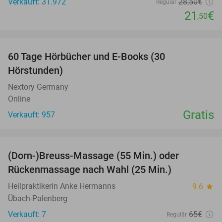
Verkauft: 31.972
28
,50
€
Regulär
21
€
,50
favorite_border
60 Tage Hörbücher und E-Books (30
Hörstunden)
Nextory Germany
Online
Gratis
Verkauft: 957
favorite_border
(Dorn-)Breuss-Massage (55 Min.) oder
55%
Rückenmassage nach Wahl (25 Min.)
Heilpraktikerin Anke Hermanns
9.6
star
Übach-Palenberg
Verkauft: 7
65€
Regulär