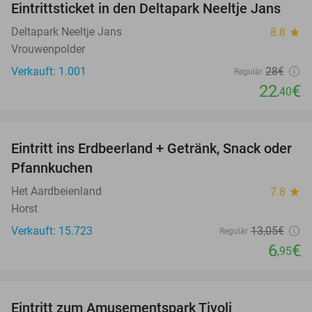
Eintrittsticket in den Deltapark Neeltje Jans
20%
Deltapark Neeltje Jans
8.8
star
Vrouwenpolder
Verkauft: 1.001
28€
Regulär
22
€
,40
favorite_border
Eintritt ins Erdbeerland + Getränk, Snack oder
47%
Pfannkuchen
Het Aardbeienland
7.8
star
Horst
Verkauft: 15.723
13
,05
€
Regulär
6
€
,95
favorite_border
Eintritt zum Amusementspark Tivoli