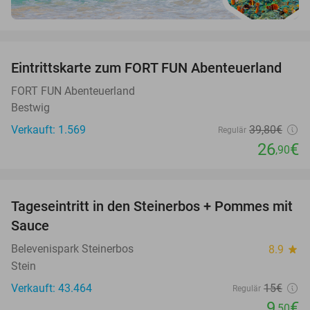
favorite_border
Eintrittskarte zum FORT FUN Abenteuerland
32%
FORT FUN Abenteuerland
Bestwig
Verkauft: 1.569
39
,80
€
Regulär
26
€
,90
favorite_border
Tageseintritt in den Steinerbos + Pommes mit
37%
Sauce
Belevenispark Steinerbos
8.9
star
Stein
Verkauft: 43.464
15€
Regulär
9
€
,50