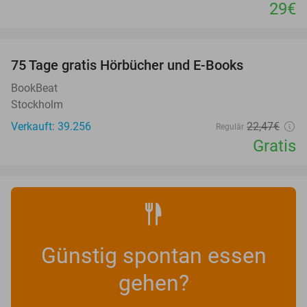
29€
favorite_border
100%
75 Tage gratis Hörbücher und E-Books
BookBeat
Stockholm
Verkauft: 39.256
22
,47
€
Regulär
Gratis
Günstig spontan essen
gehen?