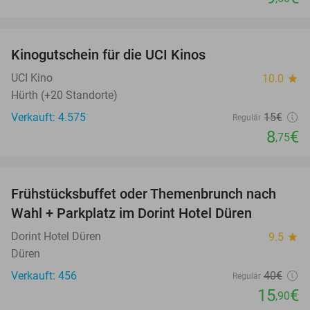
favorite_border
Kinogutschein für die UCI Kinos
42%
UCI Kino
10.0
star
Hürth (+20 Standorte)
Verkauft: 4.575
15€
Regulär
8
€
,75
favorite_border
Frühstücksbuffet oder Themenbrunch nach
60%
Wahl + Parkplatz im Dorint Hotel Düren
Dorint Hotel Düren
9.5
star
Düren
Verkauft: 456
40€
Regulär
15
€
,90