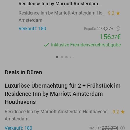
Residence Inn by Marriott Amsterdam
Houthavens
Residence Inn by Marriott Amsterdam Houthavens
9.2
star
Amsterdam
Verkauft: 180
273
,37
€
Regulär
156
€
,37
Inklusive Fremdenverkehrsabgabe
favorite_border
Deals in Düren
Luxuriöse Übernachtung für 2 + Frühstück im
43%
Residence Inn by Marriott Amsterdam
Houthavens
Residence Inn by Marriott Amsterdam Houthavens
9.2
star
Amsterdam
Verkauft: 180
273
,37
€
Regulär