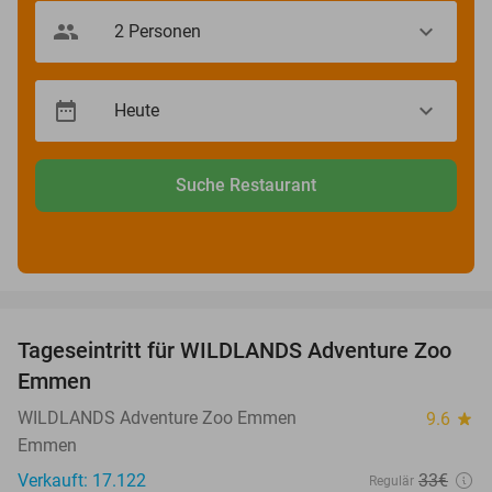
Suche Restaurant
favorite_border
Tageseintritt für WILDLANDS Adventure Zoo
24%
Emmen
WILDLANDS Adventure Zoo Emmen
9.6
star
Emmen
Verkauft: 17.122
33€
Regulär