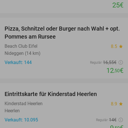
25€
favorite_border
Pizza, Schnitzel oder Burger nach Wahl + opt.
24%
Pommes am Rursee
Beach Club Eifel
8.5
star
Nideggen (14 km)
Verkauft: 144
16
,55
€
Regulär
12
€
,50
favorite_border
Eintrittskarte für Kinderstad Heerlen
32%
Kinderstad Heerlen
8.9
star
Heerlen
Verkauft: 10.095
14€
Regulär