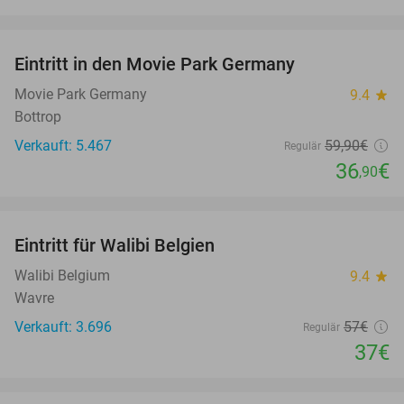
favorite_border
Eintritt in den Movie Park Germany
38%
Movie Park Germany
9.4
star
Bottrop
Verkauft: 5.467
59
,90
€
Regulär
36
€
,90
favorite_border
Eintritt für Walibi Belgien
35%
Walibi Belgium
9.4
star
Wavre
Verkauft: 3.696
57€
Regulär
37€
favorite_border