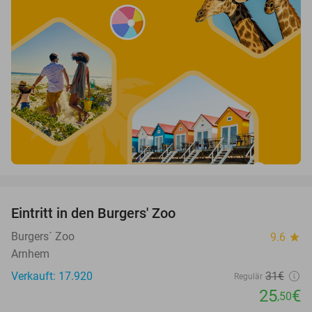
favorite_border
Eintritt in den Burgers' Zoo
18%
Burgers´ Zoo
9.6
star
Arnhem
Verkauft: 17.920
31€
Regulär
25
€
,50