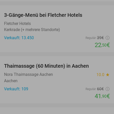
favorite_border
3-Gänge-Menü bei Fletcher Hotels
42%
Fletcher Hotels
Kerkrade (+ mehrere Standorte)
Verkauft: 13.450
39€
Regulär
22
€
,50
favorite_border
Thaimassage (60 Minuten) in Aachen
30%
Nora Thaimassage Aachen
10.0
star
Aachen
Verkauft: 109
60€
Regulär
41
€
,90
favorite_border