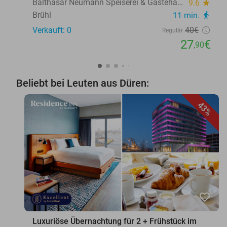
Balthasar Neumann Speiserei & Gästehaus
9.6
star
Brühl
11 min.
directions_walk
Verkauft: 0
40€
Regulär
27
€
,90
Beliebt bei Leuten aus Düren:
43%
favorite_border
Luxuriöse Übernachtung für 2 + Frühstück im