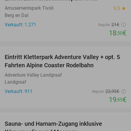
12%
Amusementspark Tivoli
9.5
star
Berg en Dal
Verkauft: 1.271
21€
Regulär
18
€
,50
favorite_border
Eintritt Kletterpark Adventure Valley + opt. 5
17%
Fahrten Alpine Coaster Rodelbahn
Adventure Valley Landgraaf
Landgraaf
Verkauft: 911
23
,95
€
Regulär
19
€
,95
favorite_border
Sauna- und Hamam-Zugang inklusive
63%