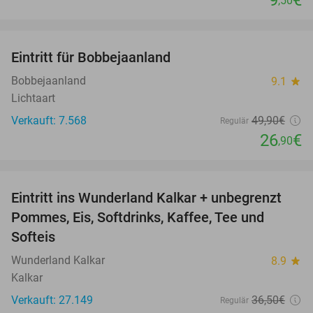
9
€
,50
favorite_border
Eintritt für Bobbejaanland
46%
Bobbejaanland
9.1
star
Lichtaart
Verkauft: 7.568
49
,90
€
Regulär
26
€
,90
favorite_border
Eintritt ins Wunderland Kalkar + unbegrenzt
32%
Pommes, Eis, Softdrinks, Kaffee, Tee und
Softeis
Wunderland Kalkar
8.9
star
Kalkar
Verkauft: 27.149
36
,50
€
Regulär