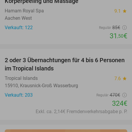
Körperpeeling und Massage
Hamam Royal Spa
9.1
star
Aachen West
Verkauft: 122
85€
Regulär
31
€
,50
favorite_border
2 oder 3 Übernachtungen für 4 bis 6 Personen
31%
im Tropical Islands
Tropical Islands
7.6
star
15910, Krausnick-Groß Wasserburg
Verkauft: 203
470€
Regulär
324€
Exkl. ca. 2,14€ Fremdenverkehrsabgabe p. P.