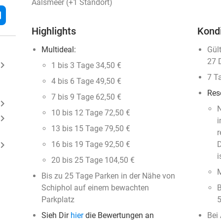
Aalsmeer (+1 Standort)
l
Highlights
Kond
Multideal:
Gül
27 
ard_arrow_right
1 bis 3 Tage 34,50 €
7 T
4 bis 6 Tage 49,50 €
Res
7 bis 9 Tage 62,50 €
ard_arrow_right
10 bis 12 Tage 72,50 €
ard_arrow_right
i
13 bis 15 Tage 79,50 €
r
ard_arrow_right
16 bis 19 Tage 92,50 €
D
i
20 bis 25 Tage 104,50 €
M
Bis zu 25 Tage Parken in der Nähe von
Schiphol auf einem bewachten
B
Parkplatz
5
Sieh Dir
hier
die Bewertungen an
Bei