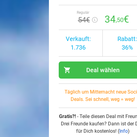
Regulär
34
€
54€
,50
Verkauft:
Rabatt:
1.736
36%
shopping_cart
Deal wählen
navi
Täglich um Mitternacht neue Soci
Deals. Sei schnell, weg = weg!
Gratis?!
- Teile diesen Deal mit Freu
Drei Freunde kaufen? Dann ist der 
für Dich kostenlos! (
Info
)