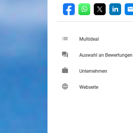
whatsapp
linkedin
fb
mai
list
keybo
Multideal
chat
Auswahl an Bewertungen
keybo
work
keybo
Unternehmen
language
keybo
Webseite