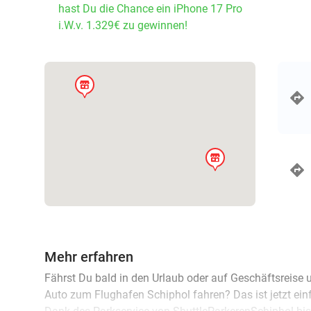
hast Du die Chance ein iPhone 17 Pro
i.W.v. 1.329€ zu gewinnen!
store
store
Mehr erfahren
Fährst Du bald in den Urlaub oder auf Geschäftsreise
Auto zum Flughafen Schiphol fahren? Das ist jetzt einf