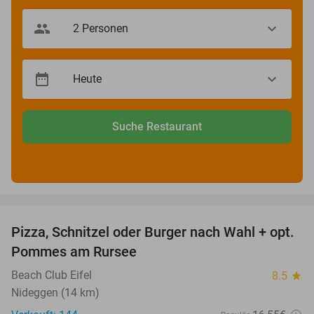
Suche Restaurant
favorite_border
Pizza, Schnitzel oder Burger nach Wahl + opt.
24%
Pommes am Rursee
Beach Club Eifel
8.5
star
Nideggen (14 km)