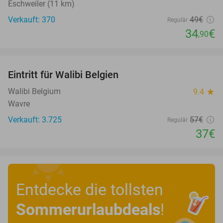
Eschweiler (11 km)
Verkauft: 370
49€
Regulär
34
€
,90
favorite_border
Eintritt für Walibi Belgien
35%
Walibi Belgium
9.4
star
Wavre
Verkauft: 3.725
57€
Regulär
37€
Entdecke die tollsten
Sommerurlaubdeals
!