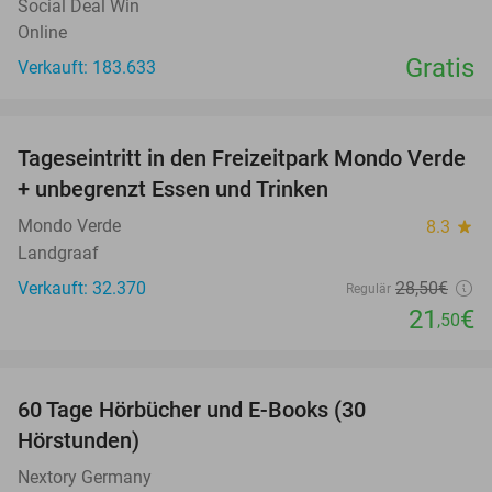
Social Deal Win
Online
Gratis
Verkauft: 183.633
favorite_border
Tageseintritt in den Freizeitpark Mondo Verde
25%
+ unbegrenzt Essen und Trinken
Mondo Verde
8.3
star
Landgraaf
Verkauft: 32.370
28
,50
€
Regulär
21
€
,50
favorite_border
60 Tage Hörbücher und E-Books (30
Hörstunden)
Nextory Germany