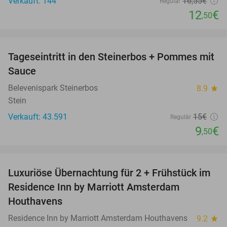
Verkauft: 144
16
,55
€
Regulär
12
€
,50
favorite_border
Tageseintritt in den Steinerbos + Pommes mit
37%
Sauce
Belevenispark Steinerbos
8.9
star
Stein
Verkauft: 43.591
15€
Regulär
9
€
,50
favorite_border
Luxuriöse Übernachtung für 2 + Frühstück im
43%
Residence Inn by Marriott Amsterdam
Houthavens
Residence Inn by Marriott Amsterdam Houthavens
9.2
star