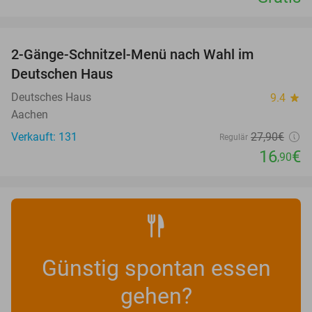
favorite_border
2-Gänge-Schnitzel-Menü nach Wahl im
39%
Deutschen Haus
Deutsches Haus
9.4
star
Aachen
Verkauft: 131
27
,90
€
Regulär
16
€
,90
Günstig spontan essen
gehen?