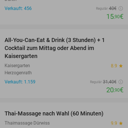
Verkauft: 456
40€
Regulär
15
€
,90
favorite_border
All-You-Can-Eat & Drink (3 Stunden) + 1
33%
Cocktail zum Mittag oder Abend im
Kaisergarten
Kaisergarten
8.9
star
Herzogenrath
Verkauft: 1.159
31
,40
€
Regulär
20
€
,90
favorite_border
Thai-Massage nach Wahl (60 Minuten)
29%
Thaimassage Dürwiss
9.9
star