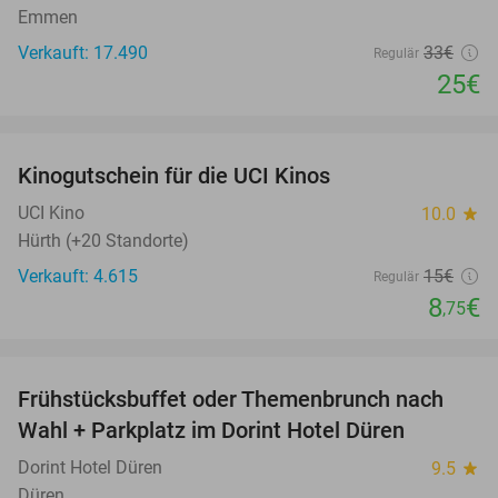
Emmen
Verkauft: 17.490
33€
Regulär
25€
favorite_border
Kinogutschein für die UCI Kinos
42%
UCI Kino
10.0
star
Hürth (+20 Standorte)
Verkauft: 4.615
15€
Regulär
8
€
,75
favorite_border
Frühstücksbuffet oder Themenbrunch nach
60%
Wahl + Parkplatz im Dorint Hotel Düren
Dorint Hotel Düren
9.5
star
Düren