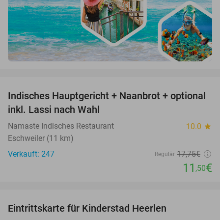
favorite_border
Indisches Hauptgericht + Naanbrot + optional
35%
inkl. Lassi nach Wahl
Namaste Indisches Restaurant
10.0
star
Eschweiler (11 km)
Verkauft: 247
17
,75
€
Regulär
11
€
,50
favorite_border
Eintrittskarte für Kinderstad Heerlen
32%