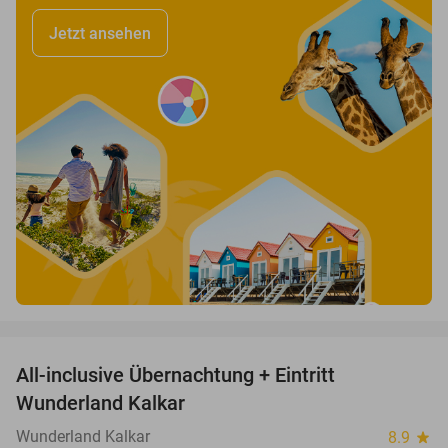
Jetzt ansehen
favorite_border
All-inclusive Übernachtung + Eintritt
25%
Wunderland Kalkar
Wunderland Kalkar
8.9
star