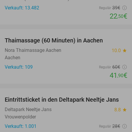
Verkauft: 13.482
39€
Regulär
22
€
,50
favorite_border
Thaimassage (60 Minuten) in Aachen
30%
Nora Thaimassage Aachen
10.0
star
Aachen
Verkauft: 109
60€
Regulär
41
€
,90
favorite_border
Eintrittsticket in den Deltapark Neeltje Jans
20%
Deltapark Neeltje Jans
8.8
star
Vrouwenpolder
Verkauft: 1.001
28€
Regulär