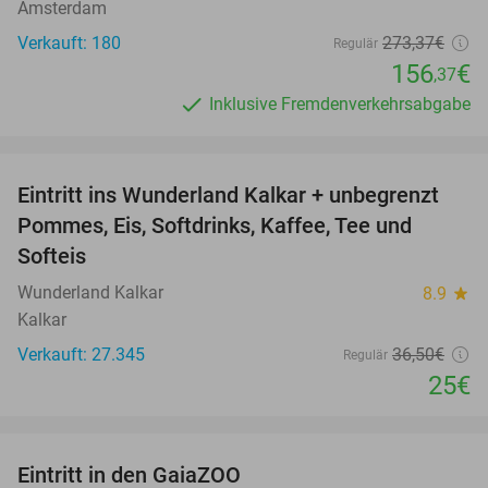
Amsterdam
Verkauft: 180
273
,37
€
Regulär
156
€
,37
Inklusive Fremdenverkehrsabgabe
favorite_border
Eintritt ins Wunderland Kalkar + unbegrenzt
32%
Pommes, Eis, Softdrinks, Kaffee, Tee und
Softeis
Wunderland Kalkar
8.9
star
Kalkar
Verkauft: 27.345
36
,50
€
Regulär
25€
favorite_border
Eintritt in den GaiaZOO
14%