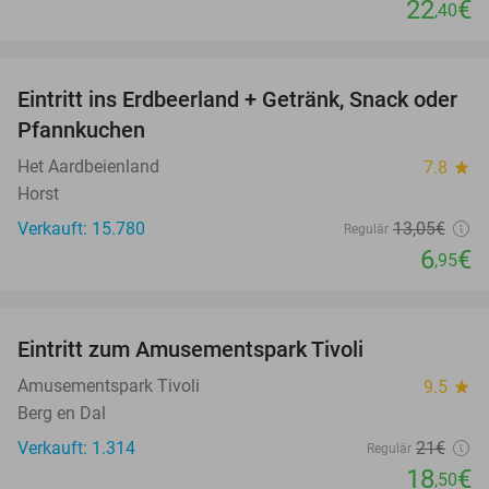
22
€
,40
favorite_border
Eintritt ins Erdbeerland + Getränk, Snack oder
47%
Pfannkuchen
Het Aardbeienland
7.8
star
Horst
Verkauft: 15.780
13
,05
€
Regulär
6
€
,95
favorite_border
Eintritt zum Amusementspark Tivoli
12%
Amusementspark Tivoli
9.5
star
Berg en Dal
Verkauft: 1.314
21€
Regulär
18
€
,50