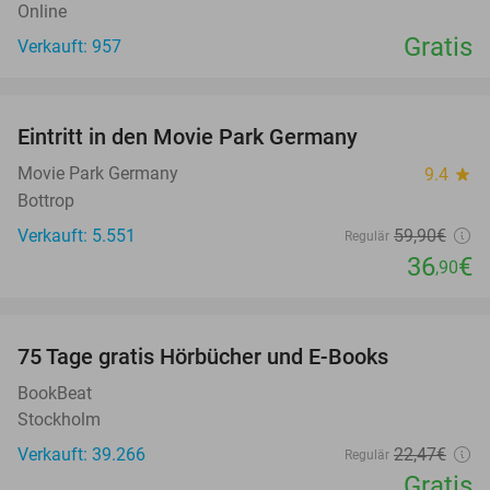
Online
Gratis
Verkauft: 957
favorite_border
Eintritt in den Movie Park Germany
38%
Movie Park Germany
9.4
star
Bottrop
Verkauft: 5.551
59
,90
€
Regulär
36
€
,90
favorite_border
100%
75 Tage gratis Hörbücher und E-Books
BookBeat
Stockholm
Verkauft: 39.266
22
,47
€
Regulär
Gratis