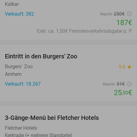
Kalkar
Verkauft: 382
250€
Regulär
187€
Exkl. ca. 1,50€ Fremdenverkehrsabgabe p. P.
favorite_border
Eintritt in den Burgers' Zoo
18%
Burgers´ Zoo
9.6
star
Arnhem
Verkauft: 18.267
31€
Regulär
25
€
,50
favorite_border
3-Gänge-Menü bei Fletcher Hotels
42%
Fletcher Hotels
Kerkrade (+ mehrere Standorte)