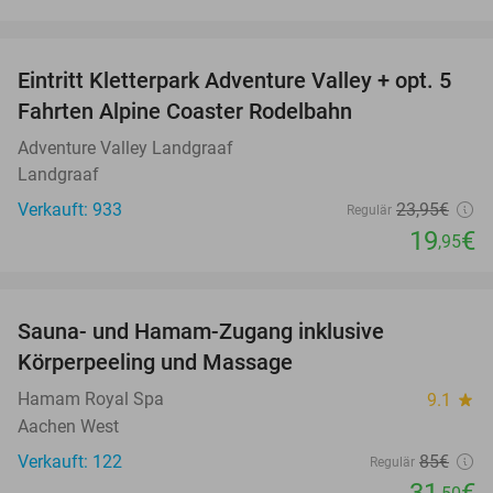
favorite_border
Eintritt Kletterpark Adventure Valley + opt. 5
17%
Fahrten Alpine Coaster Rodelbahn
Adventure Valley Landgraaf
Landgraaf
Verkauft: 933
23
,95
€
Regulär
19
€
,95
favorite_border
Sauna- und Hamam-Zugang inklusive
63%
Körperpeeling und Massage
Hamam Royal Spa
9.1
star
Aachen West
Verkauft: 122
85€
Regulär
31
€