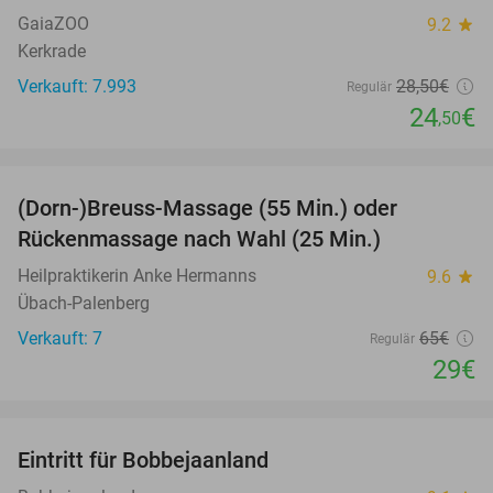
GaiaZOO
9.2
star
Kerkrade
Verkauft: 7.993
28
,50
€
Regulär
24
€
,50
favorite_border
(Dorn-)Breuss-Massage (55 Min.) oder
55%
Rückenmassage nach Wahl (25 Min.)
Heilpraktikerin Anke Hermanns
9.6
star
Übach-Palenberg
Verkauft: 7
65€
Regulär
29€
favorite_border
Eintritt für Bobbejaanland
46%