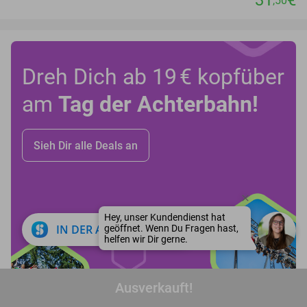
,50
Dreh Dich ab 19 € kopfüber
am
Tag der Achterbahn!
Sieh Dir alle Deals an
close
IN DER APP ÖFFNEN
Ausverkauft!