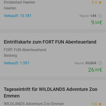
Kinderstad Heerlen
8.9
star
Heerlen
Verkauft: 10.181
14€
Regulär
9
€
,50
favorite_border
Eintrittskarte zum FORT FUN Abenteuerland
32%
FORT FUN Abenteuerland
Bestwig
Verkauft: 1.597
39
,80
€
Regulär
26
€
,90
favorite_border
Tageseintritt für WILDLANDS Adventure Zoo
24%
Emmen
WILDLANDS Adventure Zoo Emmen
9.6
star