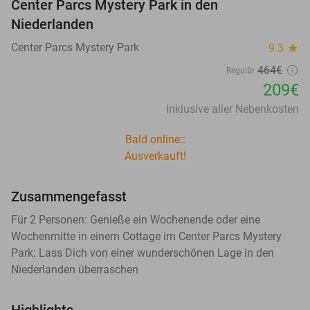
Center Parcs Mystery Park in den
Niederlanden
Center Parcs Mystery Park
9.3
star
464€
Regulär
209€
Inklusive aller Nebenkosten
Bald online::
Ausverkauft!
Zusammengefasst
Für 2 Personen: Genieße ein Wochenende oder eine
Wochenmitte in einem Cottage im Center Parcs Mystery
Park: Lass Dich von einer wunderschönen Lage in den
Niederlanden überraschen
Highlights